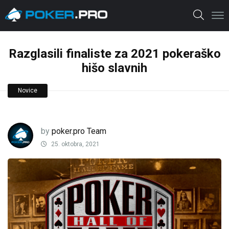
Razglasili finaliste za 2021 pokeraško
hišo slavnih
Novice
by
poker.pro Team
25. oktobra, 2021