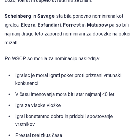
2020, tokrat ni uspelo uvrstiti na seznam.
Scheinberg
in
Savage
sta bila ponovno nominirana kot
igralca,
Elezra
,
Esfandiari
,
Forrest
in
Matusow
pa so bili
najmanj drugo leto zapored nominirani za dosežke na poker
mizah.
Po WSOP so merila za nominacijo naslednja:
Igralec je moral igrati poker proti priznani vrhunski
konkurenci
V času imenovanja mora biti star najmanj 40 let
Igra za visoke vložke
Igral konstantno dobro in pridobil spoštovanje
vrstnikov
Prestal preizkus časa