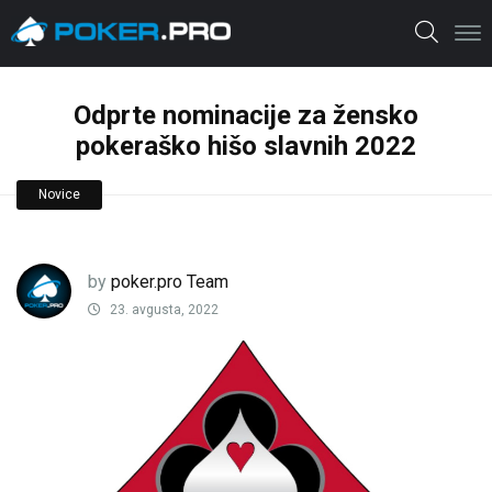
Odprte nominacije za žensko
pokeraško hišo slavnih 2022
Novice
by
poker.pro Team
23. avgusta, 2022