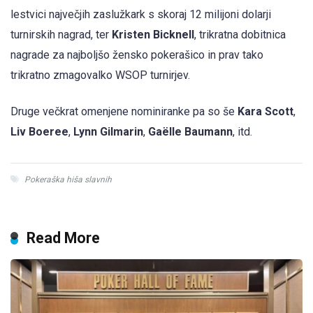
lestvici največjih zaslužkark s skoraj 12 milijoni dolarji
turnirskih nagrad, ter
Kristen Bicknell
, trikratna dobitnica
nagrade za najboljšo žensko pokerašico in prav tako
trikratno zmagovalko WSOP turnirjev.
Druge večkrat omenjene nominiranke pa so še
Kara Scott
,
Liv Boeree
,
Lynn Gilmarin
,
Gaëlle Baumann
, itd.
Pokeraška hiša slavnih
Read More