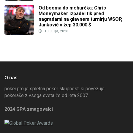
Od booma do mehurčka: Chris
Moneymaker izpadel tik pred
nagradami na glavnem turnirju WSOP,
Janković v žep 30.000 $
10. julija, 2026
O nas
poker.pro je spletna poker skupnost, ki povezuje
pokeraše z vsega sveta že od leta 2007.
2024 GPA zmagovalci