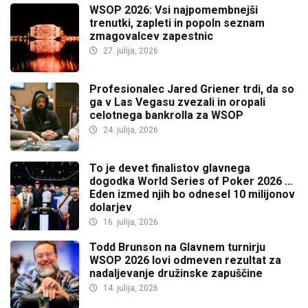
WSOP 2026: Vsi najpomembnejši
trenutki, zapleti in popoln seznam
zmagovalcev zapestnic
27. julija, 2026
Profesionalec Jared Griener trdi, da so
ga v Las Vegasu zvezali in oropali
celotnega bankrolla za WSOP
24. julija, 2026
To je devet finalistov glavnega
dogodka World Series of Poker 2026 …
Eden izmed njih bo odnesel 10 milijonov
dolarjev
16. julija, 2026
Todd Brunson na Glavnem turnirju
WSOP 2026 lovi odmeven rezultat za
nadaljevanje družinske zapuščine
14. julija, 2026