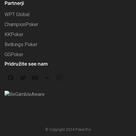
Partnerji
WPT Global
ChampionPoker
KKPoker
Betkings Poker
GGPoker
Pridružite see nam
F
T
Y
T
I
a
w
o
e
n
c
i
u
l
s
e
t
T
e
t
b
t
u
g
a
© Copyright 2024 Poker.Pro
o
e
b
r
g