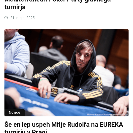
turnirja
21. maja, 2025
Novice
Še en lep uspeh Mitje Rudolfa na EUREKA
turnirju v Pragi