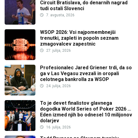
Circuit Bratislava, do denarnih nagrad
tudi ostali Slovenci
7. avgusta, 2026
WSOP 2026: Vsi najpomembnejši
trenutki, zapleti in popoln seznam
zmagovalcev zapestnic
27. julija, 2026
Profesionalec Jared Griener trdi, da so
ga v Las Vegasu zvezali in oropali
celotnega bankrolla za WSOP
24. julija, 2026
To je devet finalistov glavnega
dogodka World Series of Poker 2026 …
Eden izmed njih bo odnesel 10 milijonov
dolarjev
16. julija, 2026