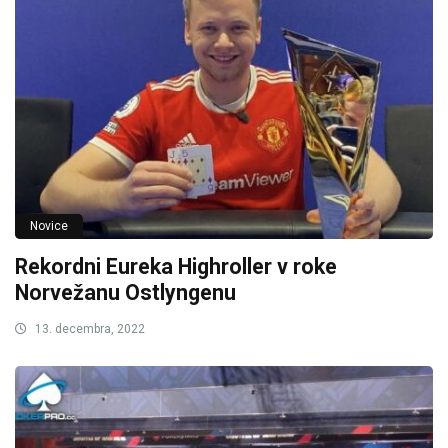
Novice
Rekordni Eureka Highroller v roke
Norvežanu Ostlyngenu
13. decembra, 2022