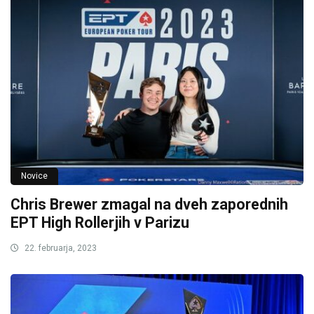
Novice
Chris Brewer zmagal na dveh zaporednih
EPT High Rollerjih v Parizu
22. februarja, 2023