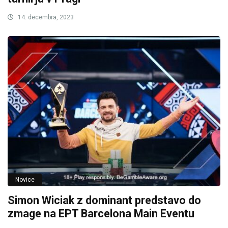
14. decembra, 2023
Novice
Simon Wiciak z dominant predstavo do
zmage na EPT Barcelona Main Eventu