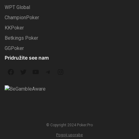
WPT Global
ChampionPoker
KKPoker
Betkings Poker
GGPoker
Pridružite see nam
F
T
Y
T
I
a
w
o
e
n
c
i
u
l
s
e
t
T
e
t
b
t
u
g
a
© Copyright 2024 Poker.Pro
o
e
b
r
g
Pogoji uporabe