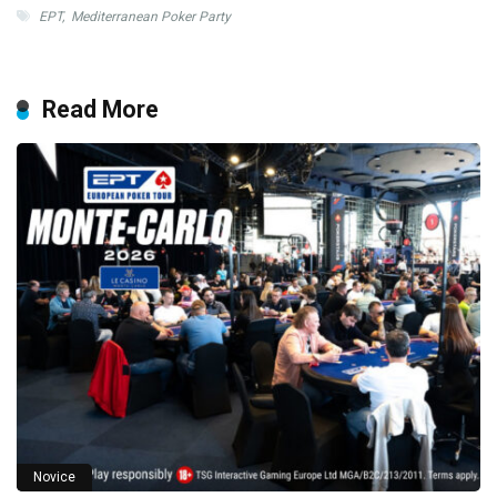
EPT
,
Mediterranean Poker Party
Read More
Novice