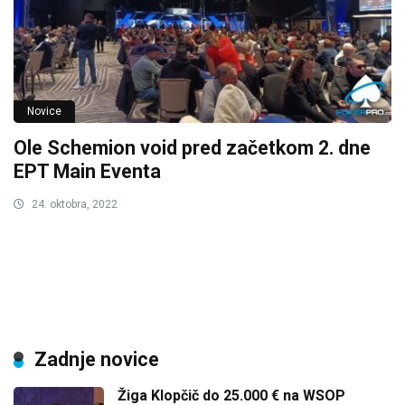
Novice
Ole Schemion void pred začetkom 2. dne
EPT Main Eventa
24. oktobra, 2022
Zadnje novice
Žiga Klopčič do 25.000 € na WSOP