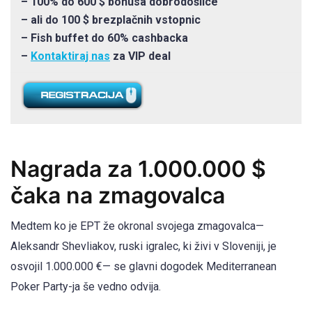
– 100% do 600 $ bonusa dobrodošlice
– ali do 100 $ brezplačnih vstopnic
– Fish buffet do 60% cashbacka
–
Kontaktiraj nas
za VIP deal
Nagrada za 1.000.000 $
čaka na zmagovalca
Medtem ko je EPT že okronal svojega zmagovalca—
Aleksandr Shevliakov, ruski igralec, ki živi v Sloveniji, je
osvojil 1.000.000 €— se glavni dogodek Mediterranean
Poker Party-ja še vedno odvija.