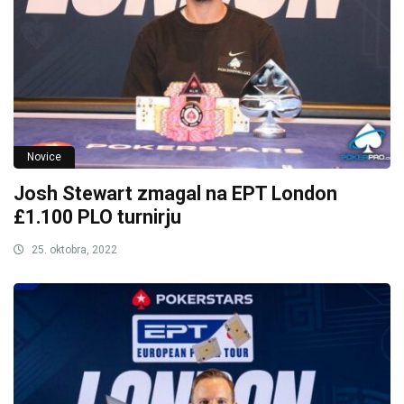
Novice
Josh Stewart zmagal na EPT London
£1.100 PLO turnirju
25. oktobra, 2022