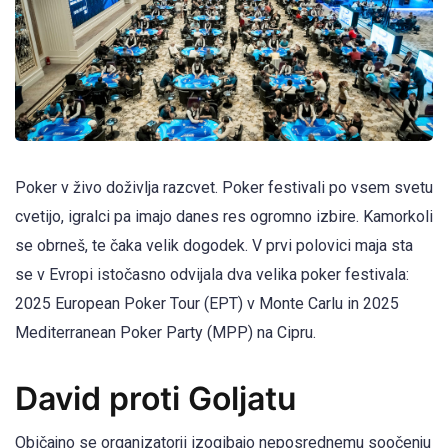
Poker v živo doživlja razcvet. Poker festivali po vsem svetu
cvetijo, igralci pa imajo danes res ogromno izbire. Kamorkoli
se obrneš, te čaka velik dogodek. V prvi polovici maja sta
se v Evropi istočasno odvijala dva velika poker festivala:
2025 European Poker Tour (EPT) v Monte Carlu in 2025
Mediterranean Poker Party (MPP) na Cipru.
David proti Goljatu
Običajno se organizatorji izogibajo neposrednemu soočenju