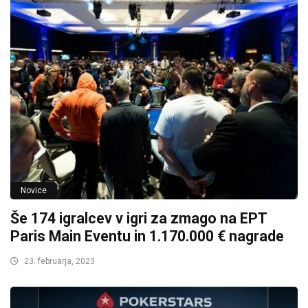
Novice
Še 174 igralcev v igri za zmago na EPT
Paris Main Eventu in 1.170.000 € nagrade
23. februarja, 2023