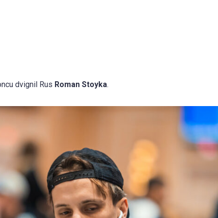
oncu dvignil Rus
Roman Stoyka
.