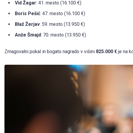
Vid Žagar
: 41. mesto (16.100 €)
Boris Pešić
: 47. mesto (16.100 €)
Blaž Žerjav
: 59. mesto (13.950 €)
Anže Šmajd
: 70. mesto (13.950 €)
Zmagovalni pokal in bogato nagrado v višini
825.000 €
je na k