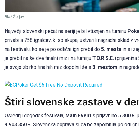
Blaž Žerjav
Največji slovenski pečat na seriji je bil vtisnjen na turnirju
Poke
privabila 758 igralcev, ki so skupaj ustvarili nagradni sklad v 
na festivalu, ko se je po odlični igri prebil do
5. mesta
in si za
je prebil na še dve finalni mizi: na turnirju
T.O.R.S.E.
(prijavnina 
je svojo zbirko finalnih miz dopolnil še s
3. mestom
in nagrad
Štiri slovenske zastave v d
Osrednji dogodek festivala,
Main Event
s prijavnino
5.300 €
, 
4.903.350 €
. Slovenska odprava si ga bo zapomnila po odličn