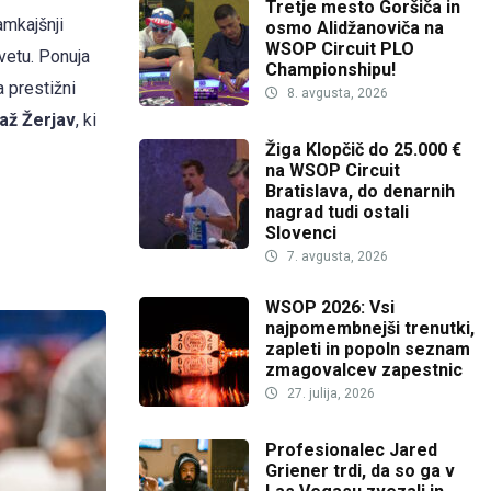
Tretje mesto Goršiča in
amkajšnji
osmo Alidžanoviča na
WSOP Circuit PLO
vetu. Ponuja
Championshipu!
 prestižni
8. avgusta, 2026
laž Žerjav
, ki
Žiga Klopčič do 25.000 €
na WSOP Circuit
Bratislava, do denarnih
nagrad tudi ostali
Slovenci
7. avgusta, 2026
WSOP 2026: Vsi
najpomembnejši trenutki,
zapleti in popoln seznam
zmagovalcev zapestnic
27. julija, 2026
Profesionalec Jared
Griener trdi, da so ga v