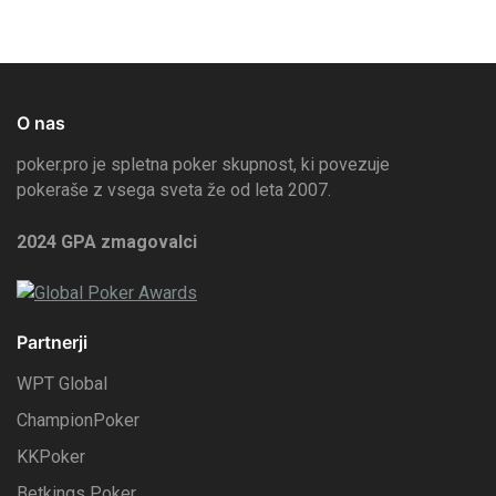
O nas
poker.pro je spletna poker skupnost, ki povezuje
pokeraše z vsega sveta že od leta 2007.
2024 GPA zmagovalci
Partnerji
WPT Global
ChampionPoker
KKPoker
Betkings Poker