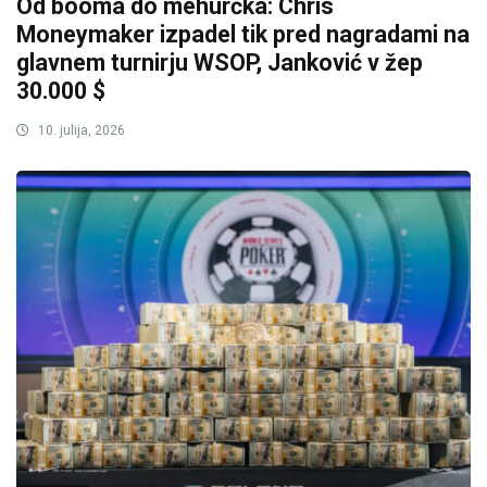
Od booma do mehurčka: Chris
Moneymaker izpadel tik pred nagradami na
glavnem turnirju WSOP, Janković v žep
30.000 $
10. julija, 2026