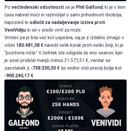
Po
večtedenski odsotnosti
se je
Phil Galfond
, ki je v tem
času nabiral moči in razmišljal o sami prihodnosti dvoboja,
naposled le
odločil za nadaljevanje izziva proti
VeniVidiju
in se v sredo vrnil za mize.
Vrnitev pa je bila več kot uspešna, saj je z izdatno zmago v
višini
183.481,38 €
naredil velik korak proti veliki želji, ki je
“pozitivna ničla.” V četrtek sta odigrala še eno seanso, kjer
je sicer pridelal manjši minus 21.571,51 €, vendar se
zaostanek z
-738.330,30 €
še vedno sliši precej bolje kot
-900.240,17 €
.