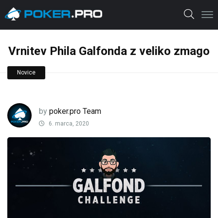
Vrnitev Phila Galfonda z veliko zmago
Novice
by
poker.pro Team
6. marca, 2020