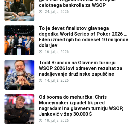
celotnega bankrolla za WSOP
24. julija, 2026
To je devet finalistov glavnega
dogodka World Series of Poker 2026 …
Eden izmed njih bo odnesel 10 milijonov
dolarjev
16. julija, 2026
Todd Brunson na Glavnem turnirju
WSOP 2026 lovi odmeven rezultat za
nadaljevanje družinske zapuščine
14. julija, 2026
Od booma do mehurčka: Chris
Moneymaker izpadel tik pred
nagradami na glavnem turnirju WSOP,
Janković v žep 30.000 $
10. julija, 2026