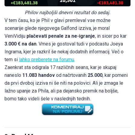
Philov najboljši dnevni rezultat do sedaj.
V tem času, ko je Phil v glavi premleval vse možne
scenarije glede njegovega Galfond izziva, je moral
VeniVidiju
plačevati penale za ne-igranje
, in sicer po kar
3.000 € na dan
. Vmes je gostoval tudi v podcastu Joeya
Ingrama, kjer je razkril še nekaj dodatnih informacij. Več o
tem si
lahko preberete na forumu
.
Zaenkrat sta odigrala 17 različnih seans, kar je skupaj
naneslo
11.083 handov
od načrtovanih
25.000
, kar pomeni
da prvi dvoboj izziva ni še niti na polovici. Ali je zmaga le
lažno upanje za Phila, ali pa dejansko premik na boljše,
bomo tako videli šele v naslednjih tednih.