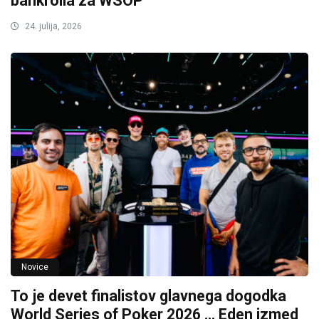
bankrolla za WSOP
24. julija, 2026
Novice
To je devet finalistov glavnega dogodka
World Series of Poker 2026 … Eden izmed