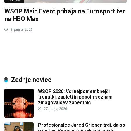
WSOP Main Event prihaja na Eurosport ter
na HBO Max
8. junija, 2026
Zadnje novice
WSOP 2026: Vsi najpomembnejši
trenutki, zapleti in popoln seznam
zmagovalcev zapestnic
27. julija, 2026
Profesionalec Jared Griener trdi, da so
ga v Las Vegasu zvezali in oropali