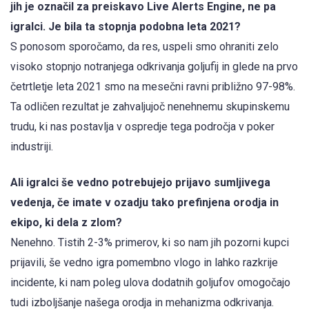
jih je označil za preiskavo Live Alerts Engine, ne pa
igralci. Je bila ta stopnja podobna leta 2021?
S ponosom sporočamo, da res, uspeli smo ohraniti zelo
visoko stopnjo notranjega odkrivanja goljufij in glede na prvo
četrtletje leta 2021 smo na mesečni ravni približno 97-98%.
Ta odličen rezultat je zahvaljujoč nenehnemu skupinskemu
trudu, ki nas postavlja v ospredje tega področja v poker
industriji.
Ali igralci še vedno potrebujejo prijavo sumljivega
vedenja, če imate v ozadju tako prefinjena orodja in
ekipo, ki dela z zlom?
Nenehno. Tistih 2-3% primerov, ki so nam jih pozorni kupci
prijavili, še vedno igra pomembno vlogo in lahko razkrije
incidente, ki nam poleg ulova dodatnih goljufov omogočajo
tudi izboljšanje našega orodja in mehanizma odkrivanja.