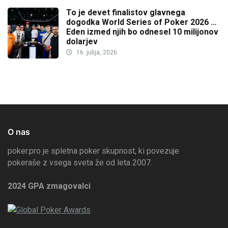
To je devet finalistov glavnega
dogodka World Series of Poker 2026 …
Eden izmed njih bo odnesel 10 milijonov
dolarjev
16. julija, 2026
O nas
poker.pro je spletna poker skupnost, ki povezuje
pokeraše z vsega sveta že od leta 2007.
2024 GPA zmagovalci