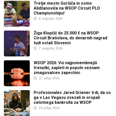
Tretje mesto Goršiča in osmo
Alidžanoviča na WSOP Circuit PLO
Championshipu!
8. avgusta, 2026
Žiga Klopčič do 25.000 € na WSOP
Circuit Bratislava, do denarnih nagrad
tudi ostali Slovenci
7. avgusta, 2026
WSOP 2026: Vsi najpomembnejši
trenutki, zapleti in popoln seznam
zmagovalcev zapestnic
27. julija, 2026
Profesionalec Jared Griener trdi, da so
ga v Las Vegasu zvezali in oropali
celotnega bankrolla za WSOP
24. julija, 2026