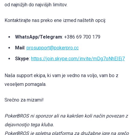
od najnižjih do najvišjih limitov.
Kontaktirajte nas preko ene izmed naštetih opcij:
WhatsApp/Telegram
: +386 69 700 179
Mail
:
prosupport@pokerpro.cc
Skype
:
https://join.skype.com/invite/mDg7oNhEIEj7
Naša support ekipa, ki vam je vedno na voljo, vam bo z
veseljem pomagala.
Srečno za mizami!
PokerBROS ni sponzor ali na kakršen koli način povezan z
dejavnostjo tega kluba.
PokerBROS je spletna platforma za družabne igre na srečo