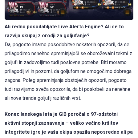
Ali redno posodabljate Live Alerts Engine? Ali se to
razvija skupaj z orodji za goljufanje?
Da, pogosto imamo posodobitve nekaterih opozoril, da se
prilagodimo nenehno spreminjajoči se oboroževalni tekmi z
goljufi in zadovoljimo tudi poslovne potrebe. Biti moramo
prilagodljivi in pozorni, da goljufom ne omogočimo dobrega
zagona. Poleg spreminjanja obstoječih opozoril, pogosto
tudi razvijamo sveža opozorila, da bi poskrbeli za nenehne
ali nove trende goljufij različnih vrst.
Konec lanskega leta je GIB poročal o 97-odstotni
aktivni stopnji zaznavanja – veliko večino kršitev
integritete igre je vaša ekipa opazila neposredno ali pa