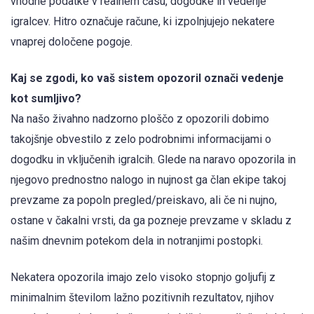
vhodne podatke v realnem času, dogodke in vedenje
igralcev. Hitro označuje račune, ki izpolnjujejo nekatere
vnaprej določene pogoje.
Kaj se zgodi, ko vaš sistem opozoril označi vedenje
kot sumljivo?
Na našo živahno nadzorno ploščo z opozorili dobimo
takojšnje obvestilo z zelo podrobnimi informacijami o
dogodku in vključenih igralcih. Glede na naravo opozorila in
njegovo prednostno nalogo in nujnost ga član ekipe takoj
prevzame za popoln pregled/preiskavo, ali če ni nujno,
ostane v čakalni vrsti, da ga pozneje prevzame v skladu z
našim dnevnim potekom dela in notranjimi postopki.
Nekatera opozorila imajo zelo visoko stopnjo goljufij z
minimalnim številom lažno pozitivnih rezultatov, njihov