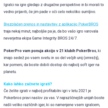
Igralci na igre gledajo z drugačne perspektive in bi morali to
vedno prijaviti, če jim pade v oči celo nekoliko sumljivo.
Brezplačen prenos in nastavitev z aplikacijo PokerBROS
traja nekaj minut, najboljše pa je, da bo vašo igro varovala
neverjetna ekipa Game Integrity BROS 24/7.
PokerPro vam ponuja akcijo v 21 klubih PokerBros
, ki
imajo sedež po vsem svetu in so del večjih unij (omrežij),
kar pomeni, da boste dobili dostop do najbolj soft iger na
planetu.
Kako lahko začnete igrati?
Če želite igrati v najbolj profitabilni igri v letu 2021 je
Pokerbros pravi naslov za vas. V najrazličnejših unijah boste
našli veliko različnih iger, ki so namenjene vsem igralcem,