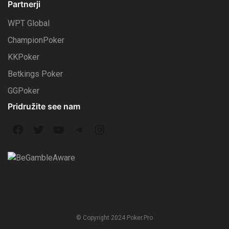
Partnerji
WPT Global
ChampionPoker
KKPoker
Betkings Poker
GGPoker
Pridružite see nam
F
T
Y
T
I
a
w
o
e
n
c
i
u
l
s
e
t
T
e
t
b
t
u
g
a
© Copyright 2024 Poker.Pro
o
e
b
r
g