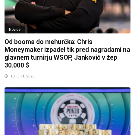
Novice
Od booma do mehurčka: Chris
Moneymaker izpadel tik pred nagradami na
glavnem turnirju WSOP, Janković v žep
30.000 $
10. julija, 2026