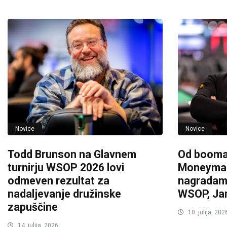
Novice
Novice
Todd Brunson na Glavnem
Od booma
turnirju WSOP 2026 lovi
Moneymake
odmeven rezultat za
nagradami
nadaljevanje družinske
WSOP, Jan
zapuščine
10. julija, 202
14. julija, 2026