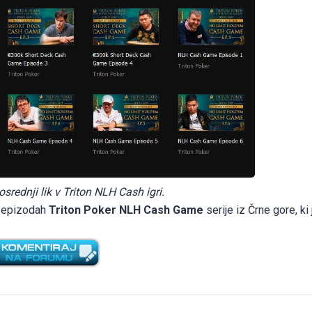
 osrednji lik v Triton NLH Cash igri.
ih epizodah
Triton Poker NLH Cash Game
serije iz Črne gore, ki 