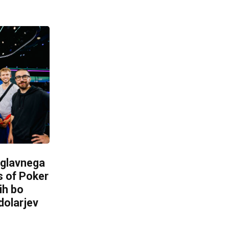
v glavnega
s of Poker
ih bo
dolarjev