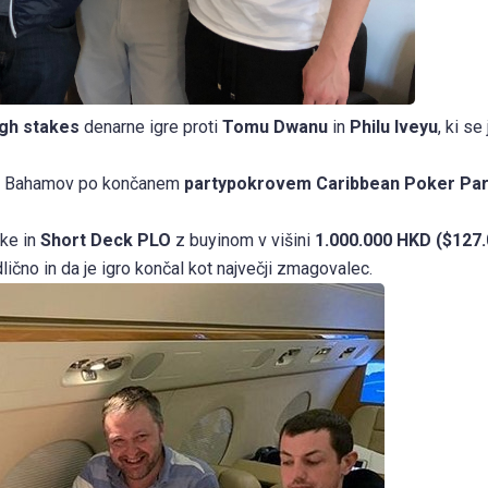
igh stakes
denarne igre proti
Tomu Dwanu
in
Philu Iveyu
, ki se
z Bahamov po končanem
partypokrovem Caribbean Poker Par
tke in
Short Deck PLO
z buyinom v višini
1.000.000 HKD ($127.
lično in da je igro končal kot največji zmagovalec.