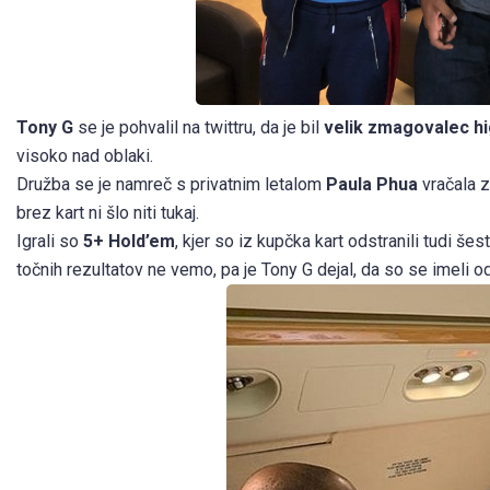
Tony G
se je pohvalil na twittru, da je bil
velik zmagovalec h
visoko nad oblaki.
Družba se je namreč s privatnim letalom
Paula Phua
vračala 
brez kart ni šlo niti tukaj.
Igrali so
5+ Hold’em
, kjer so iz kupčka kart odstranili tudi šes
točnih rezultatov ne vemo, pa je Tony G dejal, da so se imeli od