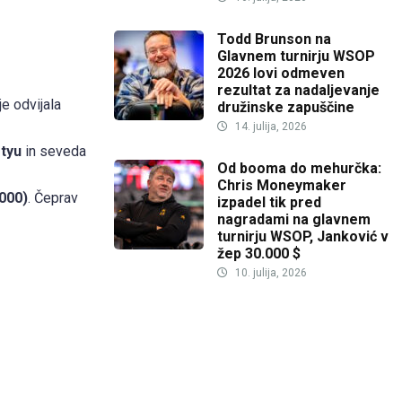
Todd Brunson na
Glavnem turnirju WSOP
2026 lovi odmeven
rezultat za nadaljevanje
 je odvijala
družinske zapuščine
14. julija, 2026
tyu
in seveda
Od booma do mehurčka:
Chris Moneymaker
000)
. Čeprav
izpadel tik pred
nagradami na glavnem
turnirju WSOP, Janković v
žep 30.000 $
10. julija, 2026