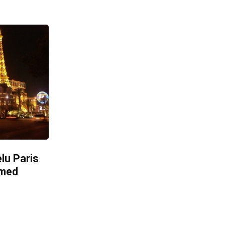
elu Paris
 med