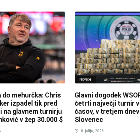
Novice
 do mehurčka: Chris
Glavni dogodek WSO
r izpadel tik pred
četrti največji turnir 
 na glavnem turnirju
časov, v tretjem dnev
ković v žep 30.000 $
Slovenec
6
8. julija, 2026