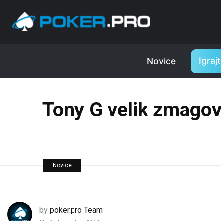
Igraj
Novice
Tony G velik zmagova
Novice
by
poker.pro Team