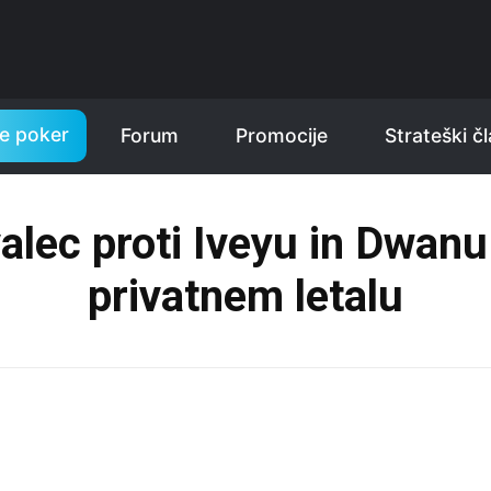
te poker
Forum
Promocije
Strateški čl
lec proti Iveyu in Dwanu 
privatnem letalu