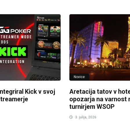
Novice
tegriral Kick v svoj
Aretacija tatov v hot
streamerje
opozarja na varnost
turnirjem WSOP
3. julija, 2026