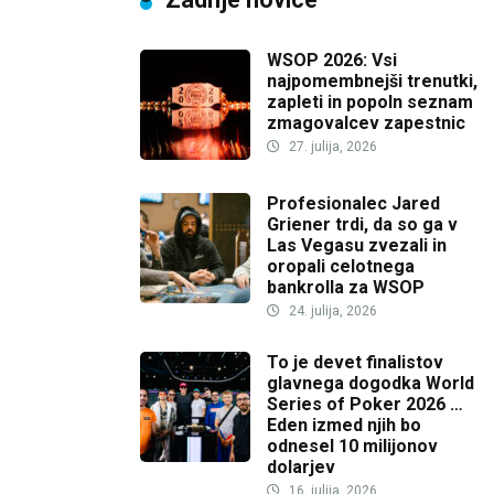
WSOP 2026: Vsi
najpomembnejši trenutki,
zapleti in popoln seznam
zmagovalcev zapestnic
27. julija, 2026
Profesionalec Jared
Griener trdi, da so ga v
Las Vegasu zvezali in
oropali celotnega
bankrolla za WSOP
24. julija, 2026
To je devet finalistov
glavnega dogodka World
Series of Poker 2026 …
Eden izmed njih bo
odnesel 10 milijonov
dolarjev
16. julija, 2026