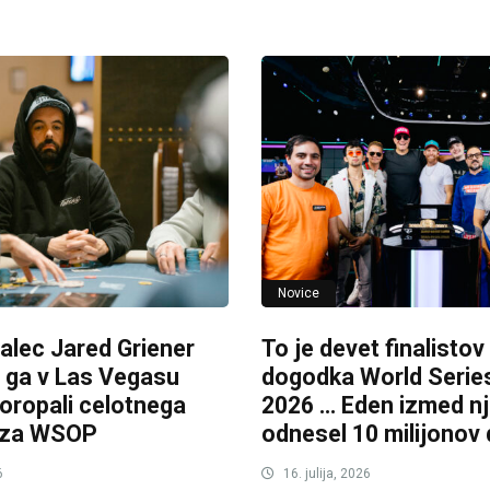
Novice
alec Jared Griener
To je devet finalisto
o ga v Las Vegasu
dogodka World Serie
 oropali celotnega
2026 … Eden izmed nj
a za WSOP
odnesel 10 milijonov 
6
16. julija, 2026