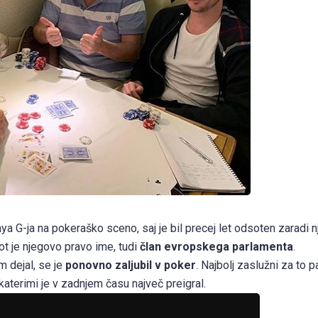
 G-ja na pokeraško sceno, saj je bil precej let odsoten zaradi 
ot je njegovo pravo ime, tudi
član evropskega parlamenta
.
m dejal, se je
ponovno zaljubil v poker
. Najbolj zaslužni za to p
 katerimi je v zadnjem času največ preigral.