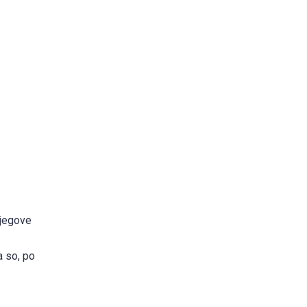
njegove
a so, po