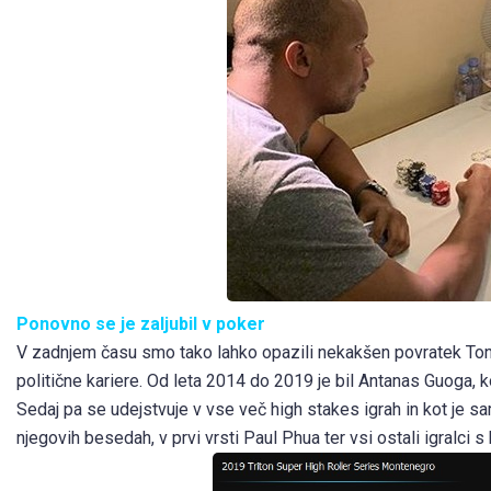
Ponovno se je zaljubil v poker
V zadnjem času smo tako lahko opazili nekakšen povratek Tonya
politične kariere. Od leta 2014 do 2019 je bil Antanas Guoga, k
Sedaj pa se udejstvuje v vse več high stakes igrah in kot je sa
njegovih besedah, v prvi vrsti Paul Phua ter vsi ostali igralci s