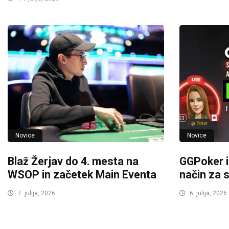
Novice
Novice
Blaž Žerjav do 4. mesta na
GGPoker in
WSOP in začetek Main Eventa
način za 
7. julija, 2026
6. julija, 2026