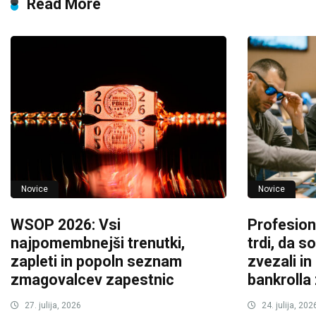
Read More
Novice
Novice
WSOP 2026: Vsi
Profesion
najpomembnejši trenutki,
trdi, da s
zapleti in popoln seznam
zvezali in
zmagovalcev zapestnic
bankroll
27. julija, 2026
24. julija, 202