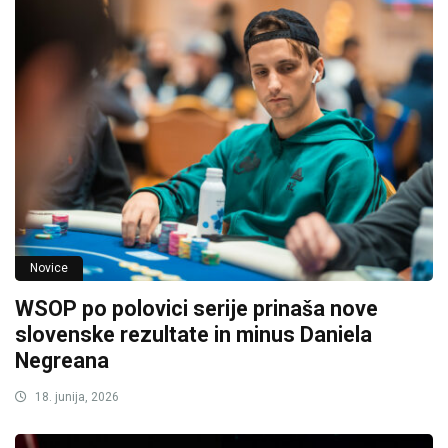
Novice
WSOP po polovici serije prinaša nove
slovenske rezultate in minus Daniela
Negreana
18. junija, 2026