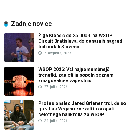
Zadnje novice
Žiga Klopčič do 25.000 € na WSOP
Circuit Bratislava, do denarnih nagrad
tudi ostali Slovenci
7. avgusta, 2026
WSOP 2026: Vsi najpomembnejši
trenutki, zapleti in popoln seznam
zmagovalcev zapestnic
27. julija, 2026
Profesionalec Jared Griener trdi, da so
ga v Las Vegasu zvezali in oropali
celotnega bankrolla za WSOP
24. julija, 2026