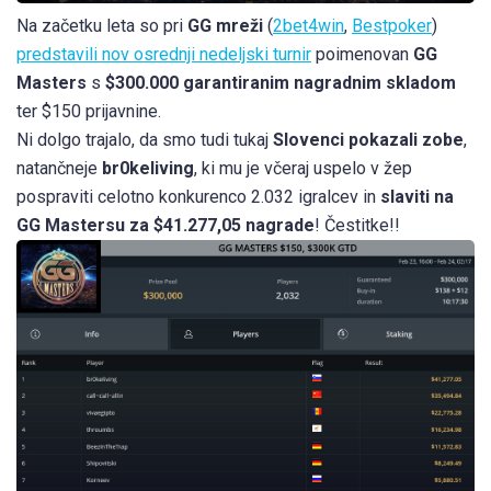
Na začetku leta so pri
GG mreži
(
2bet4win
,
Bestpoker
)
predstavili nov osrednji nedeljski turnir
poimenovan
GG
Masters
s
$300.000 garantiranim nagradnim skladom
ter $150 prijavnine.
Ni dolgo trajalo, da smo tudi tukaj
Slovenci pokazali zobe
,
natančneje
br0keliving
, ki mu je včeraj uspelo v žep
pospraviti celotno konkurenco 2.032 igralcev in
slaviti na
GG Mastersu za $41.277,05 nagrade
! Čestitke!!