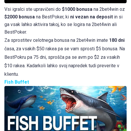
Vsi igralci ste upravičeni do
$1000 bonusa
na 2bet4win oz
$2000 bonusa
na BestPoker, ki
ni vezan na deposit
in si
ga vsak lahko aktivira takoj, ko se logira na 2bet4win ali
BestPoker.
Za sprostitev celotnega bonusa na 2bet4win imate
180 dni
časa, za vsakih $50 rakea pa se vam sprosti $5 bonusa. Na
BestPokru pa 75 dni, sprošča pa se avm po $2 za vsakih
$10 rakea. Kadarkoli lahko svoj napredek tudi preverite v
klientu.
Fish Buffet