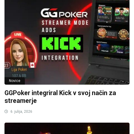
Novice
GGPoker integriral Kick v svoj način za
streamerje
6. julija, 2026