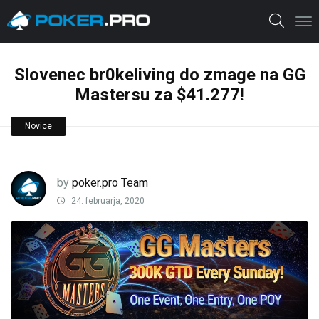
Slovenec br0keliving do zmage na GG
Mastersu za $41.277!
Novice
by
poker.pro Team
24. februarja, 2020