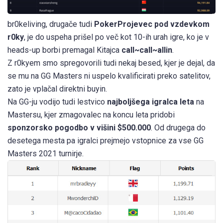
br0keliving, drugače tudi
PokerProjevec pod vzdevkom
r0ky
, je do uspeha prišel po več kot 10-ih urah igre, ko je v
heads-up borbi premagal Kitajca
call~call~allin
.
Z r0kyem smo spregovorili tudi nekaj besed, kjer je dejal, da
se mu na GG Masters ni uspelo kvalificirati preko satelitov,
zato je vplačal direktni buyin.
Na GG-ju vodijo tudi lestvico
najboljšega igralca leta
na
Mastersu, kjer zmagovalec na koncu leta pridobi
sponzorsko pogodbo v višini $500.000
. Od drugega do
desetega mesta pa igralci prejmejo vstopnice za vse GG
Masters 2021 turnirje.