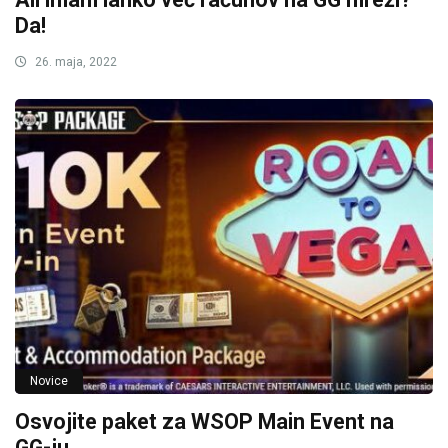
Da!
26. maja, 2022
Novice
Osvojite paket za WSOP Main Event na
GG-ju