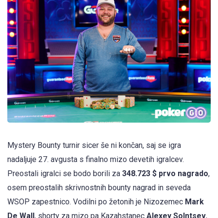
Mystery Bounty turnir sicer še ni končan, saj se igra
nadaljuje 27. avgusta s finalno mizo devetih igralcev.
Preostali igralci se bodo borili za
348.723 $ prvo nagrado
,
osem preostalih skrivnostnih bounty nagrad in seveda
WSOP zapestnico. Vodilni po žetonih je Nizozemec
Mark
De Wall
, shorty za mizo pa Kazahstanec
Alexey Solntsev
,