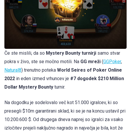
Če ste mislili, da so
Mystery Bounty turnirji
samo stvar
pokra v živo, ste se močno motili. Na
GG mreži
(
GGPoker
,
Natural8
) trenutno poteka
World Seires of Poker Online
2022
in eden izmed vrhuncev je
#7 dogodek $210 Million
Dollar Mystery Bounty
turnir.
Na dogodku je sodelovalo več kot 51.000 igralcev, ki so
presegli $10m garantirani sklad, ki se je na koncu ustavil pri
10.200.600 $. Od drugega dneva naprej so igralci za vsako
izločitev prejeli naključno nagrado in največja je bila, kot že