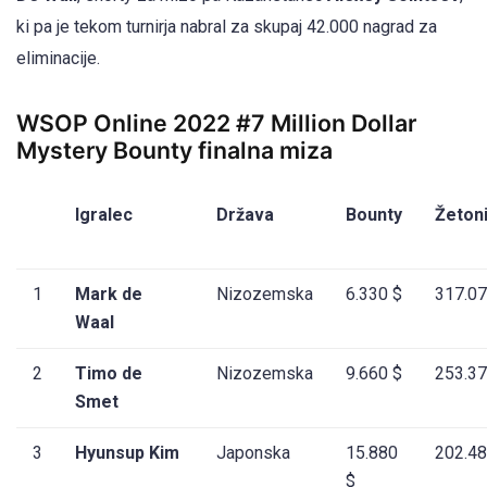
ki pa je tekom turnirja nabral za skupaj 42.000 nagrad za
eliminacije.
WSOP Online 2022 #7 Million Dollar
Mystery Bounty finalna miza
Igralec
Država
Bounty
Žeton
1
Mark de
Nizozemska
6.330 $
317.07
Waal
2
Timo de
Nizozemska
9.660 $
253.37
Smet
3
Hyunsup Kim
Japonska
15.880
202.48
$