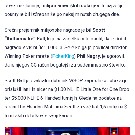
pove ime turnirja,
milijon ameriških dolarjev
. In največji
bounty je bil izžreban že po nekaj minutah drugega dne.
Srečni prejemnik milijonske nagrade je bil
Scott
“ItsRumcake” Ball
, ki je na začetku celo mislil, da je dobil
nagrado v višini “le” 1.000 $. Šele ko ga je poklical direktor
Winning Poker mreže (
PokerKing
)
Phil Nagry
, je ugotovil,
da je njegov GG račun bogatejši za sedemmestno številko.
Scott Ball je dvakratni dobitnik WSOP zapestnice, obe si je
prislužil lani, in sicer na $1,00 NLHE Little One for One Drop
ter $5,000 NLHE 6 Handed turnirjih. Glede na podatke na
strani The Hendon Mob, ima Scott za več kot 1,6 milijona $
turnirskih dobitkov v svoji karieri.