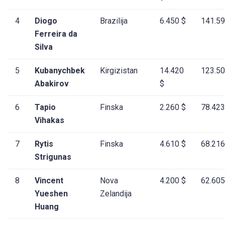
4
Diogo
Brazilija
6.450 $
141.59
Ferreira da
Silva
5
Kubanychbek
Kirgizistan
14.420
123.50
Abakirov
$
6
Tapio
Finska
2.260 $
78.423
Vihakas
7
Rytis
Finska
4.610 $
68.216
Strigunas
8
Vincent
Nova
4.200 $
62.605
Yueshen
Zelandija
Huang