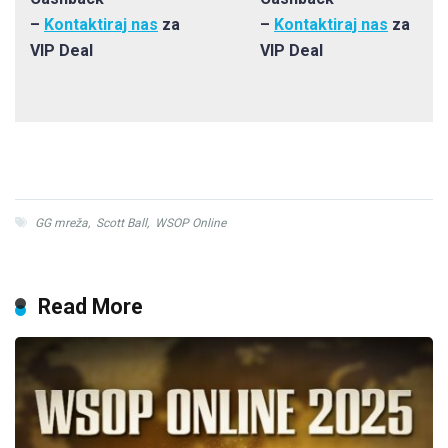
–
Kontaktiraj nas
za
–
Kontaktiraj nas
za
VIP Deal
VIP Deal
GG mreža
,
Scott Ball
,
WSOP Online
Read More