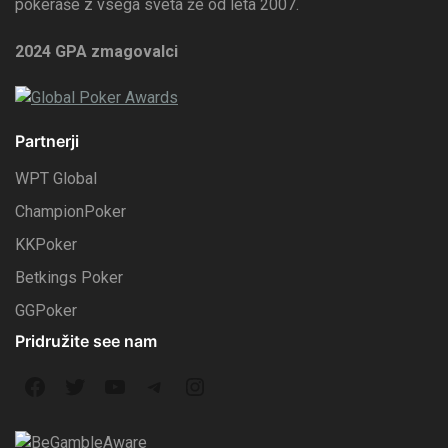
pokeraše z vsega sveta že od leta 2007.
2024 GPA zmagovalci
Partnerji
WPT Global
ChampionPoker
KKPoker
Betkings Poker
GGPoker
Pridružite see nam
F
T
Y
T
I
a
w
o
e
n