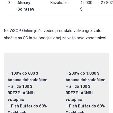
9
Alexey
Kazahstan
42.000
27.802
Solntsev
$
Na WSOP Online je še vedno preostalo veliko igre, zato
skočite na GG in se podajte v boj za vašo prvo zapestnico!
– 100% do 600 $
– 200% do 1.000 $
bonusa dobrodošlice
bonusa dobrodošlice
– ali do 100 $
– ali do 100 $
BREZPLAČNIH
BREZPLAČNIH
vstopnic
vstopnic
– Fish Buffet do 60%
– Fish Buffet do 60%
Cashback
Cashback