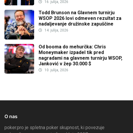
16. julija, 2026
Todd Brunson na Glavnem turnirju
WSOP 2026 lovi odmeven rezultat za
nadaljevanje družinske zapuščine
14. julija, 2026
Od booma do mehurčka: Chris
Moneymaker izpadel tik pred
nagradami na glavnem turnirju WSOP,
Janković v žep 30.000 $
10. julija, 2026
O nas
poker.pro je spletna poker skupnost, ki povezuje