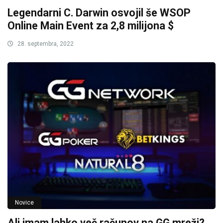
Legendarni C. Darwin osvojil še WSOP
Online Main Event za 2,8 milijona $
28. septembra, 2022
Novice
Ali imam lahko več računov na GG mreži?