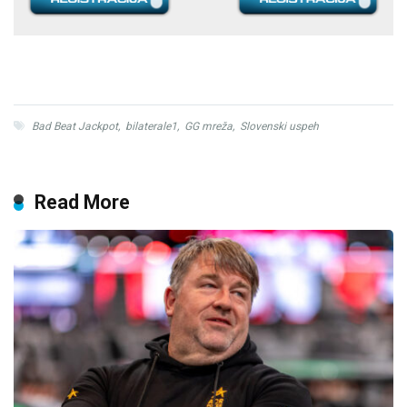
Bad Beat Jackpot
,
bilaterale1
,
GG mreža
,
Slovenski uspeh
Read More