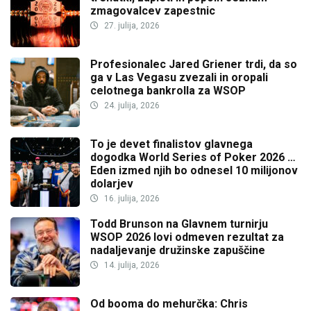
zmagovalcev zapestnic
27. julija, 2026
Profesionalec Jared Griener trdi, da so
ga v Las Vegasu zvezali in oropali
celotnega bankrolla za WSOP
24. julija, 2026
To je devet finalistov glavnega
dogodka World Series of Poker 2026 …
Eden izmed njih bo odnesel 10 milijonov
dolarjev
16. julija, 2026
Todd Brunson na Glavnem turnirju
WSOP 2026 lovi odmeven rezultat za
nadaljevanje družinske zapuščine
14. julija, 2026
Od booma do mehurčka: Chris