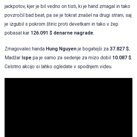
jackpotov, kjer je bil vedno on tisti, ki je hand zmagal in tako
povzročil bad beat, pa se je tokrat znašel na drugi strani, saj
je izgubil s pokrom štiric proti devetkam in tako v žep
pobasal kar
126.091 $ denarne nagrade
.
Zmagovalec handa
Hung Nguyen
je bogatejši za
37.827 $
,
Madžar
Ispe
pa je samo za sedenje za mizo dobil
10.087 $
.
Celotno akcijo si lahko ogledate v spodnjem videu.