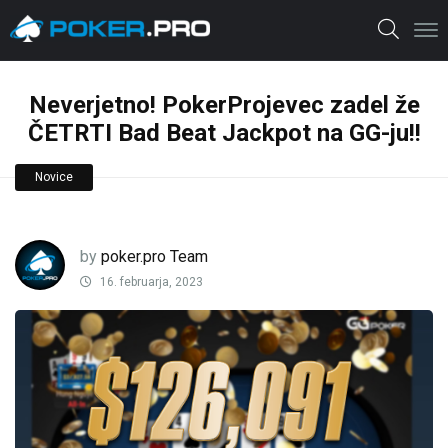
Neverjetno! PokerProjevec zadel že
ČETRTI Bad Beat Jackpot na GG-ju!!
Novice
by
poker.pro Team
16. februarja, 2023