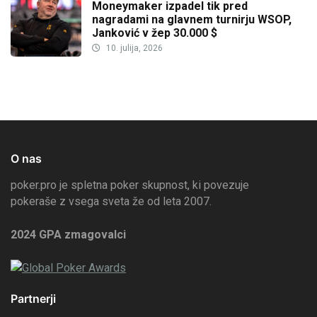
Moneymaker izpadel tik pred
nagradami na glavnem turnirju WSOP,
Janković v žep 30.000 $
10. julija, 2026
O nas
poker.pro je spletna poker skupnost, ki povezuje
pokeraše z vsega sveta že od leta 2007.
2024 GPA zmagovalci
Partnerji