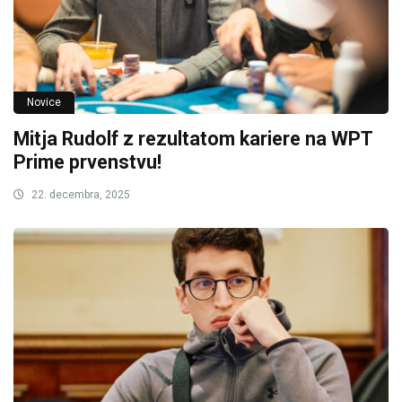
Novice
Mitja Rudolf z rezultatom kariere na WPT
Prime prvenstvu!
22. decembra, 2025