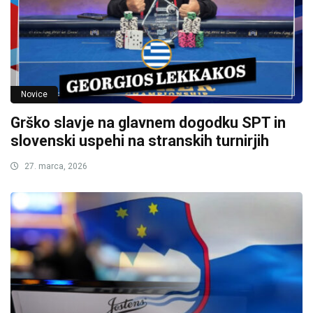
Novice
Grško slavje na glavnem dogodku SPT in
slovenski uspehi na stranskih turnirjih
27. marca, 2026