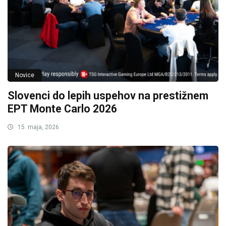
Novice
Slovenci do lepih uspehov na prestižnem
EPT Monte Carlo 2026
15. maja, 2026