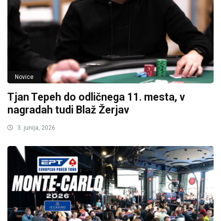
Novice
Tjan Tepeh do odličnega 11. mesta, v
nagradah tudi Blaž Žerjav
3. junija, 2026