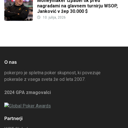
Moneymaker izpadel tik pred
nagradami na glavnem turnirju WSOP,
Janković v žep 30.000 $
10. julija, 2026
O nas
poker.pro je spletna poker skupnost, ki povezuje
pokeraše z vsega sveta že od leta 2007.
2024 GPA zmagovalci
Partnerji