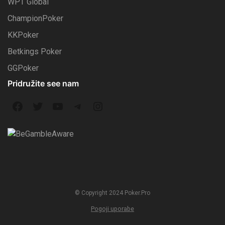
WPT Global
ChampionPoker
KKPoker
Betkings Poker
GGPoker
Pridružite see nam
F
T
Y
T
I
a
w
o
e
n
c
i
u
l
s
e
t
T
e
t
b
t
u
g
a
© Copyright 2024 Poker.Pro
o
e
b
r
g
Pogoji uporabe
o
r
e
a
r