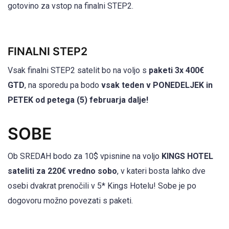
gotovino za vstop na finalni STEP2.
FINALNI STEP2
Vsak finalni STEP2 satelit bo na voljo s
paketi 3x 400€
GTD
, na sporedu pa bodo
vsak teden v PONEDELJEK in
PETEK od petega (5) februarja dalje!
SOBE
Ob SREDAH bodo za 10$ vpisnine na voljo
KINGS HOTEL
sateliti za 220€ vredno sobo
, v kateri bosta lahko dve
osebi dvakrat prenočili v 5* Kings Hotelu! Sobe je po
dogovoru možno povezati s paketi.