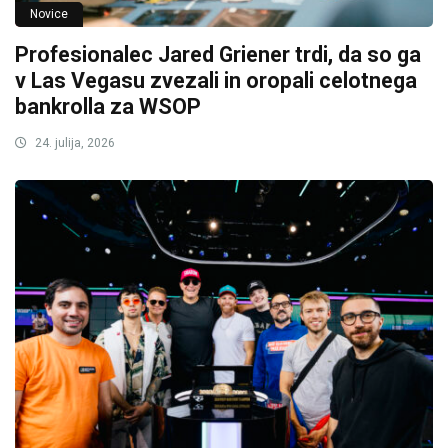
Novice
Profesionalec Jared Griener trdi, da so ga
v Las Vegasu zvezali in oropali celotnega
bankrolla za WSOP
24. julija, 2026