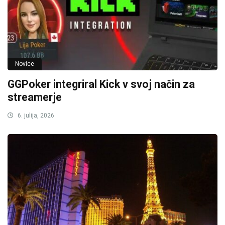
Novice
GGPoker integriral Kick v svoj način za
streamerje
6. julija, 2026