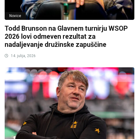
Novice
Todd Brunson na Glavnem turnirju WSOP
2026 lovi odmeven rezultat za
nadaljevanje družinske zapuščine
14. julija, 2026