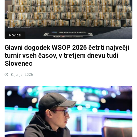
Novice
Glavni dogodek WSOP 2026 četrti največji
turnir vseh časov, v tretjem dnevu tudi
Slovenec
8. julija, 2026