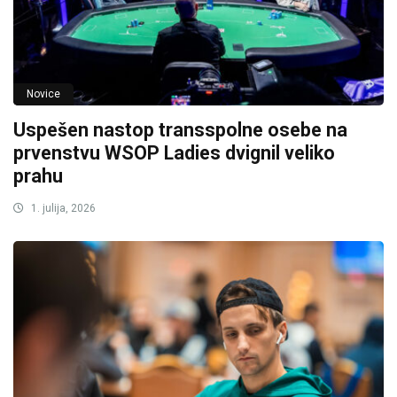
Novice
Uspešen nastop transspolne osebe na
prvenstvu WSOP Ladies dvignil veliko
prahu
1. julija, 2026