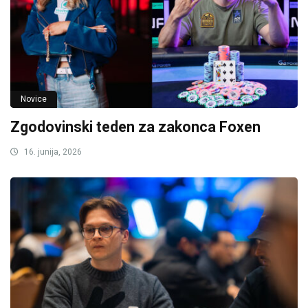
Novice
Zgodovinski teden za zakonca Foxen
16. junija, 2026