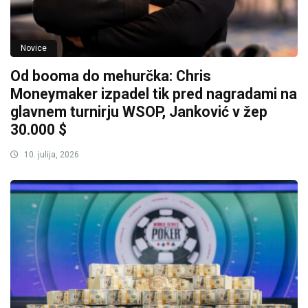
Novice
Od booma do mehurčka: Chris
Moneymaker izpadel tik pred nagradami na
glavnem turnirju WSOP, Janković v žep
30.000 $
10. julija, 2026