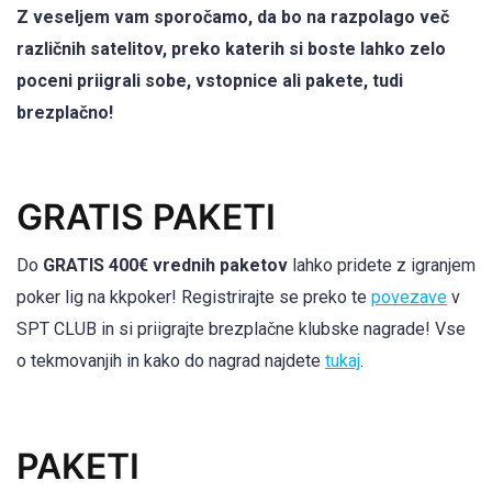
Z veseljem vam sporočamo, da bo na razpolago več
različnih satelitov, preko katerih si boste lahko zelo
poceni priigrali sobe, vstopnice ali pakete, tudi
brezplačno!
GRATIS PAKETI
Do
GRATIS 400€ vrednih paketov
lahko pridete z igranjem
poker lig na kkpoker! Registrirajte se preko te
povezave
v
SPT CLUB in si priigrajte brezplačne klubske nagrade! Vse
o tekmovanjih in kako do nagrad najdete
tukaj
.
PAKETI