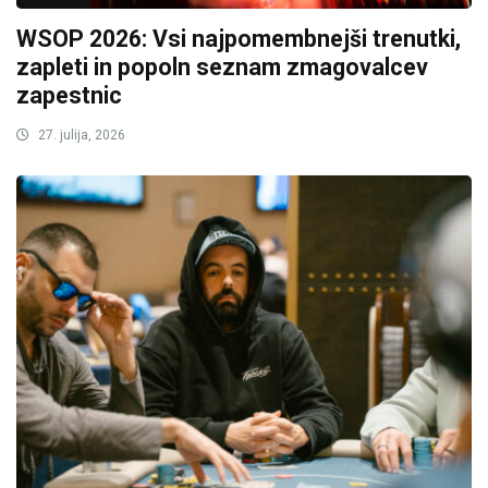
WSOP 2026: Vsi najpomembnejši trenutki,
zapleti in popoln seznam zmagovalcev
zapestnic
27. julija, 2026