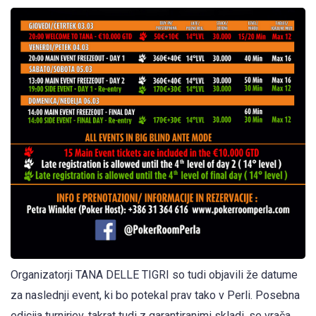
Organizatorji TANA DELLE TIGRI so tudi objavili že datume
za naslednji event, ki bo potekal prav tako v Perli. Posebna
edicija turnirjev, takrat tudi z garantiranimi skladi, se vrača