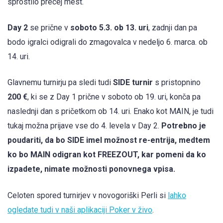
sprostilo precej mest.
Day 2
se prične v
soboto 5.3. ob 13. uri
, zadnji dan pa
bodo igralci odigrali do zmagovalca v nedeljo 6. marca. ob
14. uri.
Glavnemu turnirju pa sledi tudi
SIDE turnir
s pristopnino
200 €
, ki se z Day 1 prične v soboto ob 19. uri, konča pa
naslednji dan s pričetkom ob 14. uri. Enako kot MAIN, je tudi
tukaj možna prijave vse do 4. levela v Day 2.
Potrebno je
poudariti, da bo SIDE imel možnost re-entrija, medtem
ko bo MAIN odigran kot FREEZOUT, kar pomeni da ko
izpadete, nimate možnosti ponovnega vpisa.
Celoten spored turnirjev v novogoriški Perli si
lahko
ogledate tudi v naši aplikaciji Poker v živo
.