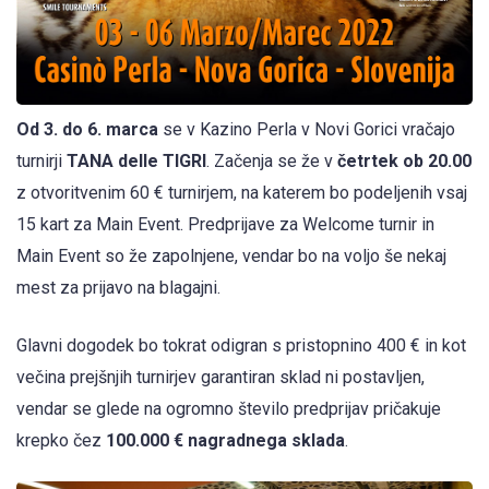
Od 3. do 6. marca
se v Kazino Perla v Novi Gorici vračajo
turnirji
TANA delle TIGRI
. Začenja se že v
četrtek ob 20.00
z otvoritvenim 60 € turnirjem, na katerem bo podeljenih vsaj
15 kart za Main Event. Predprijave za Welcome turnir in
Main Event so že zapolnjene, vendar bo na voljo še nekaj
mest za prijavo na blagajni.
Glavni dogodek bo tokrat odigran s pristopnino 400 € in kot
večina prejšnjih turnirjev garantiran sklad ni postavljen,
vendar se glede na ogromno število predprijav pričakuje
krepko čez
100.000 € nagradnega sklada
.