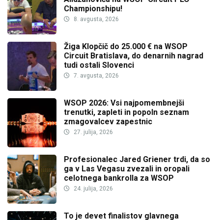
Championshipu!
8. avgusta, 2026
Žiga Klopčič do 25.000 € na WSOP
Circuit Bratislava, do denarnih nagrad
tudi ostali Slovenci
7. avgusta, 2026
WSOP 2026: Vsi najpomembnejši
trenutki, zapleti in popoln seznam
zmagovalcev zapestnic
27. julija, 2026
Profesionalec Jared Griener trdi, da so
ga v Las Vegasu zvezali in oropali
celotnega bankrolla za WSOP
24. julija, 2026
To je devet finalistov glavnega