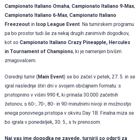
Campionato Italiano Omaha
,
Campionato Italiano 9-Max
,
Campionato Italiano 6-Max
,
Campionato Italiano
Freezeout
in
Isop League Event
. Na turnirskem programu
pa bo prostor tudi še za nekaj drugih zanimivih dogodkov,
kot so
Campionato Italiano Crazy Pineapple, Hercules
in Tournament of Champions
, ki je namenjen bivšim
zmagovalcem.
Osrednji turnir (
Main Event
) se bo začel v petek, 27. 5. in se
igral naslednje štiri dni v svojem običajnem formatu: s
pristopnino v višini 990 €, ki prinaša 30.000 začetnih
žetonov, s 60-, 70-, 80- in 90-minutnimi nivoji in možnostjo
enega ponovnega pristopa v okviru Day 1B. Finalna miza se
bo igrala v ponedeljek, 30. 5., s tv prenosom.
Naj vas ime dogodka ne zavede, turnirji so odprti za