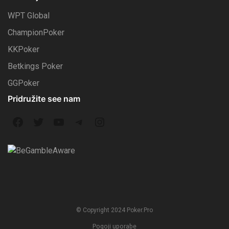
WPT Global
ChampionPoker
KKPoker
Betkings Poker
GGPoker
Pridružite see nam
F
T
Y
T
I
a
w
o
e
n
c
i
u
l
s
e
t
T
e
t
b
t
u
g
a
© Copyright 2024 Poker.Pro
o
e
b
r
g
Pogoji uporabe