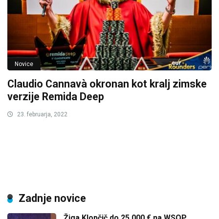
Novice
Claudio Cannavà okronan kot kralj zimske
verzije Remida Deep
23. februarja, 2022
Zadnje novice
Žiga Klopčič do 25.000 € na WSOP