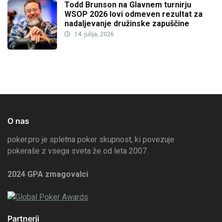
Todd Brunson na Glavnem turnirju
WSOP 2026 lovi odmeven rezultat za
nadaljevanje družinske zapuščine
14. julija, 2026
O nas
poker.pro je spletna poker skupnost, ki povezuje
pokeraše z vsega sveta že od leta 2007.
2024 GPA zmagovalci
Partnerji