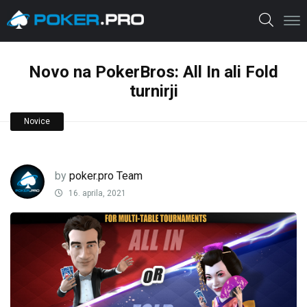
Novo na PokerBros: All In ali Fold
turnirji
Novice
by
poker.pro Team
16. aprila, 2021