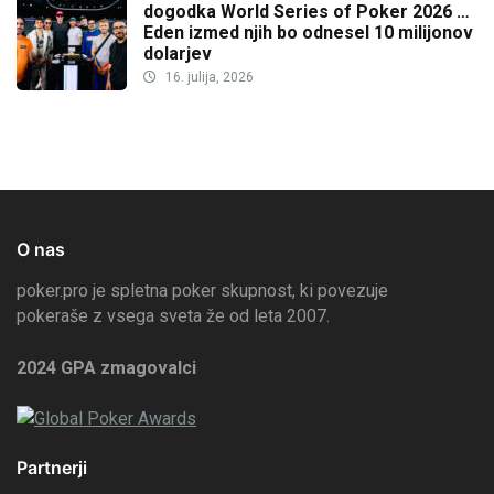
dogodka World Series of Poker 2026 …
Eden izmed njih bo odnesel 10 milijonov
dolarjev
16. julija, 2026
O nas
poker.pro je spletna poker skupnost, ki povezuje
pokeraše z vsega sveta že od leta 2007.
2024 GPA zmagovalci
Partnerji