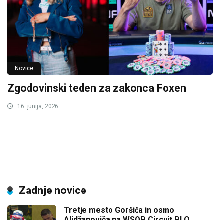
Novice
Zgodovinski teden za zakonca Foxen
16. junija, 2026
Zadnje novice
Tretje mesto Goršiča in osmo
Alidžanoviča na WSOP Circuit PLO