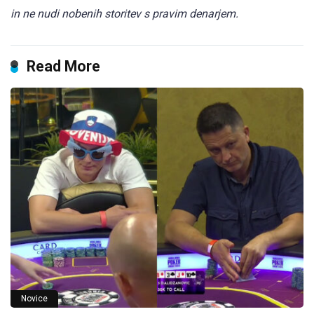
in ne nudi nobenih storitev s pravim denarjem.
Read More
Novice