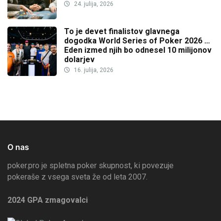
24. julija, 2026
To je devet finalistov glavnega
dogodka World Series of Poker 2026 …
Eden izmed njih bo odnesel 10 milijonov
dolarjev
16. julija, 2026
O nas
poker.pro je spletna poker skupnost, ki povezuje
pokeraše z vsega sveta že od leta 2007.
2024 GPA zmagovalci