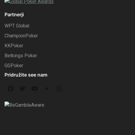
Partnerji
WPT Global
ChampionPoker
KKPoker
Betkings Poker
GGPoker
Pridružite see nam
F
T
Y
T
I
a
w
o
e
n
c
i
u
l
s
e
t
T
e
t
b
t
u
g
a