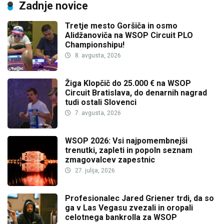
Zadnje novice
Tretje mesto Goršiča in osmo
Alidžanoviča na WSOP Circuit PLO
Championshipu!
8. avgusta, 2026
Žiga Klopčič do 25.000 € na WSOP
Circuit Bratislava, do denarnih nagrad
tudi ostali Slovenci
7. avgusta, 2026
WSOP 2026: Vsi najpomembnejši
trenutki, zapleti in popoln seznam
zmagovalcev zapestnic
27. julija, 2026
Profesionalec Jared Griener trdi, da so
ga v Las Vegasu zvezali in oropali
celotnega bankrolla za WSOP