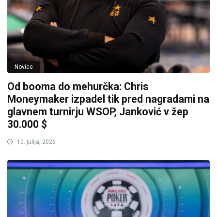
Novice
Od booma do mehurčka: Chris
Moneymaker izpadel tik pred nagradami na
glavnem turnirju WSOP, Janković v žep
30.000 $
10. julija, 2026