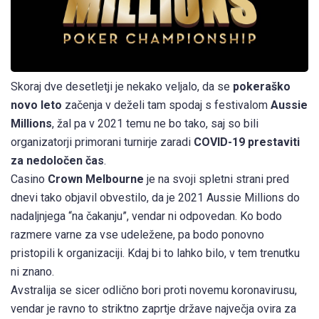
Skoraj dve desetletji je nekako veljalo, da se
pokeraško
novo leto
začenja v deželi tam spodaj s festivalom
Aussie
Millions
, žal pa v 2021 temu ne bo tako, saj so bili
organizatorji primorani turnirje zaradi
COVID-19 prestaviti
za nedoločen čas
.
Casino
Crown Melbourne
je na svoji spletni strani pred
dnevi tako objavil obvestilo, da je 2021 Aussie Millions do
nadaljnjega “na čakanju”, vendar ni odpovedan. Ko bodo
razmere varne za vse udeležene, pa bodo ponovno
pristopili k organizaciji. Kdaj bi to lahko bilo, v tem trenutku
ni znano.
Avstralija se sicer odlično bori proti novemu koronavirusu,
vendar je ravno to striktno zaprtje države največja ovira za