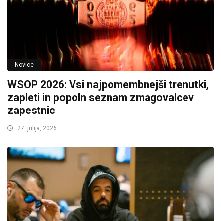
Novice
WSOP 2026: Vsi najpomembnejši trenutki,
zapleti in popoln seznam zmagovalcev
zapestnic
27. julija, 2026