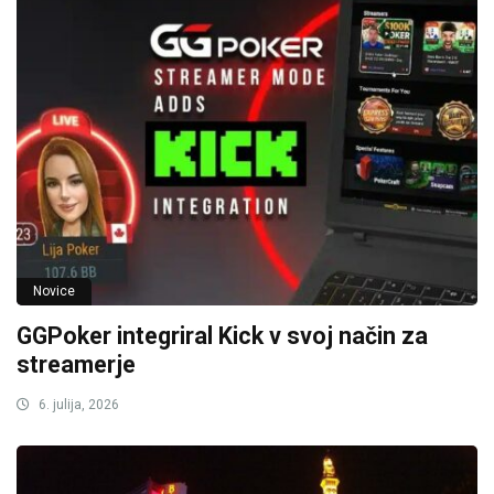
Novice
GGPoker integriral Kick v svoj način za
streamerje
6. julija, 2026