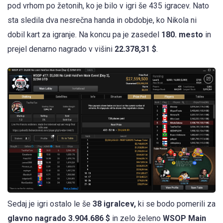
pod vrhom po žetonih, ko je bilo v igri še 435 igracev. Nato
sta sledila dva nesrečna handa in obdobje, ko Nikola ni
dobil kart za igranje. Na koncu pa je zasedel
180. mesto
in
prejel denarno nagrado v višini
22.378,31 $
.
Sedaj je igri ostalo le še
38 igralcev,
ki se bodo pomerili za
glavno nagrado 3.904.686 $
in zelo želeno
WSOP Main