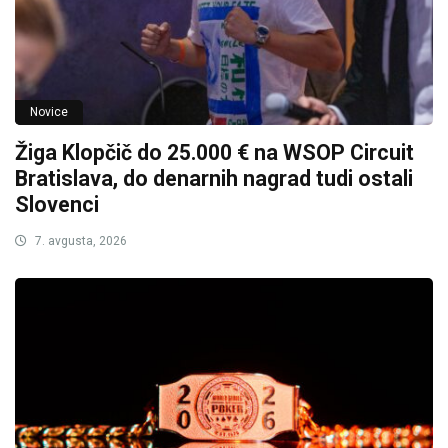
Novice
Žiga Klopčič do 25.000 € na WSOP Circuit
Bratislava, do denarnih nagrad tudi ostali
Slovenci
7. avgusta, 2026