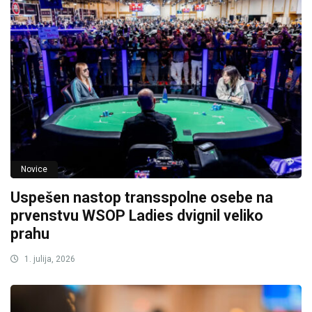
Novice
Uspešen nastop transspolne osebe na
prvenstvu WSOP Ladies dvignil veliko
prahu
1. julija, 2026