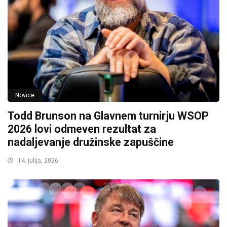
Novice
Todd Brunson na Glavnem turnirju WSOP
2026 lovi odmeven rezultat za
nadaljevanje družinske zapuščine
14. julija, 2026