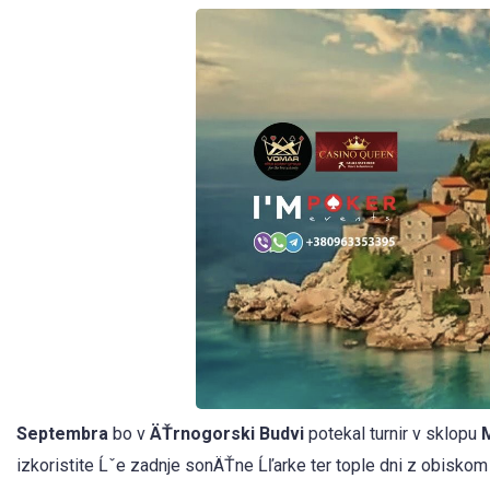
Septembra
bo v
ÄŤrnogorski Budvi
potekal turnir v sklopu
izkoristite Ĺˇe zadnje sonÄŤne Ĺľarke ter tople dni z obisko