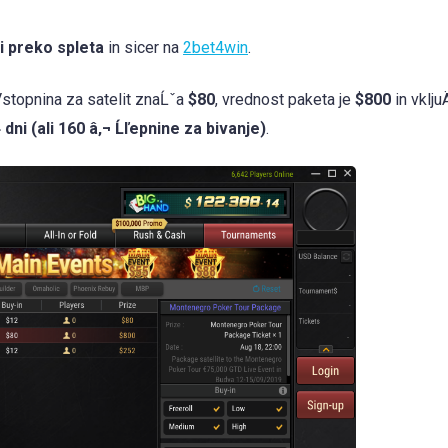
udi preko spleta
in sicer na
2bet4win
.
Vstopnina za satelit znaĹˇa
$80
, vrednost paketa je
$800
in vklju
ni (ali 160 â‚¬ Ĺľepnine za bivanje)
.