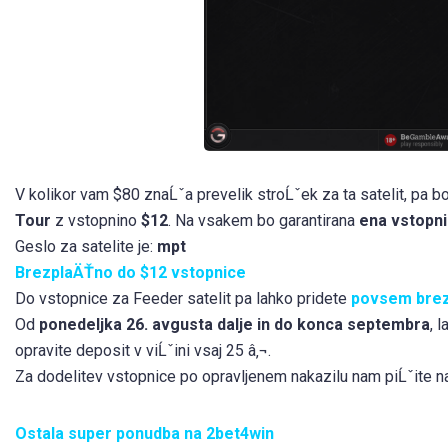
V kolikor vam $80 znaĹˇa prevelik stroĹˇek za ta satelit, pa b
Tour
z vstopnino
$12
. Na vsakem bo garantirana
ena vstopn
Geslo za satelite je:
mpt
BrezplaÄŤno do $12 vstopnice
Do vstopnice za Feeder satelit pa lahko pridete
povsem bre
Od
ponedeljka 26. avgusta dalje in do konca septembra
, 
opravite deposit v viĹˇini vsaj 25 â‚¬.
Za dodelitev vstopnice po opravljenem nakazilu nam piĹˇite 
Ostala super ponudba na 2bet4win