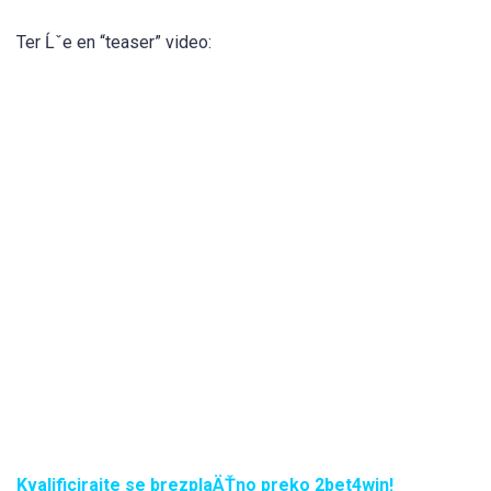
Ter Ĺˇe en “teaser” video:
Kvalificirajte se brezplaÄŤno preko 2bet4win!