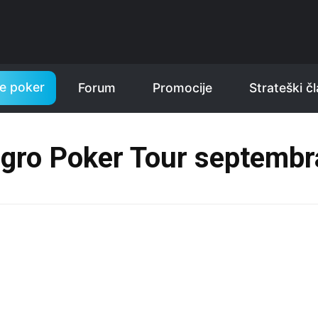
te poker
Forum
Promocije
Strateški čl
ro Poker Tour septembr