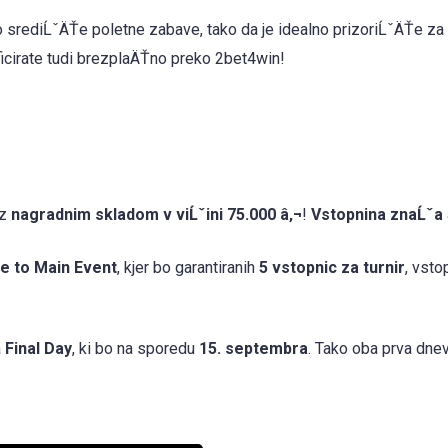
rediĹˇÄŤe poletne zabave, tako da je idealno prizoriĹˇÄŤe za no
ificirate tudi brezplaÄŤno preko 2bet4win!
z
nagradnim skladom v viĹˇini 75.000 â‚¬
!
Vstopnina znaĹˇa 
te to Main Event
, kjer bo garantiranih
5 vstopnic za turnir
, vsto
a
Final Day
, ki bo na sporedu
15. septembra
. Tako oba prva dnev