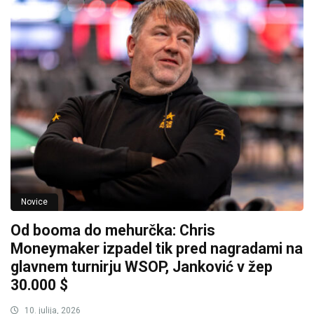
Novice
Od booma do mehurčka: Chris
Moneymaker izpadel tik pred nagradami na
glavnem turnirju WSOP, Janković v žep
30.000 $
10. julija, 2026