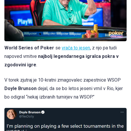
World Series of Poker
se
vrača to jesen
, z njo pa tudi
napoved vrnitve
najbolj legendarnega igralca pokra v
zgodovini igre
.
V torek zjutraj je 10-kratni zmagovalec zapestnice WSOP
Doyle Brunson
dejal, da se bo letos jeseni vrnil v Rio, kjer
bo odigral “nekaj izbranih turnirjev na WSOP.”