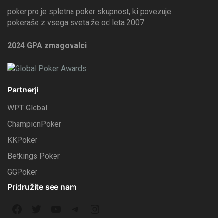
poker.pro je spletna poker skupnost, ki povezuje
pokeraše z vsega sveta že od leta 2007.
2024 GPA zmagovalci
Partnerji
WPT Global
ChampionPoker
KKPoker
Betkings Poker
GGPoker
Pridružite see nam
F
T
Y
T
I