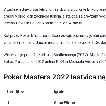
V zadnjem dnevu sta bila v igri še dva igralca, ki bi lahko p
prebiti v drugi dan zadnjega turnirja, a sta oba za prevzem vod
rečeno Davis in Seidel izpadla na 5. oz. 4. mestu.
Kot prvak Poker Mastersa je Sean osvojil priznani vijolični suk
vrhunska rezultat z drugim mestom in še z zmago na $25k dog
Winter se je pridružil Steffanu Sontheumerju (2017), Aliju Imš
Eelisu Parssinenu (2022 online PLO) in Michaelu Addamu (201
Poker Masters 2022 lestvica naj
Uvrstitev
Igralec
1.
Sean Winter