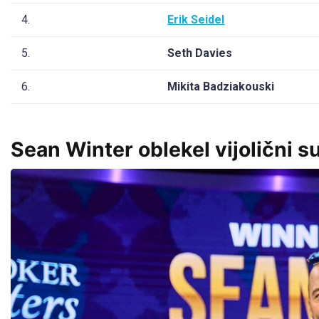
4.
Erik Seidel
5.
Seth Davies
6.
Mikita Badziakouski
Sean Winter oblekel vijolični s