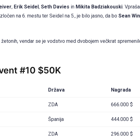
eiver
,
Erik Seidel
,
Seth Davies
in
Mikita Badziakouski
. Vpraša
 izločen na 6. mestu ter Seidel na 5., je bilo jasno, da bo
Sean Win
v žetonih, vendar se je vodstvo med dvobojem večkrat spremenil
Event #10 $50K
Država
Nagrada
ZDA
666.000 $
Španija
444.000 $
ZDA
296.000 $