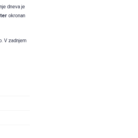
nje dneva je
ter
okronan
o. V zadnjem