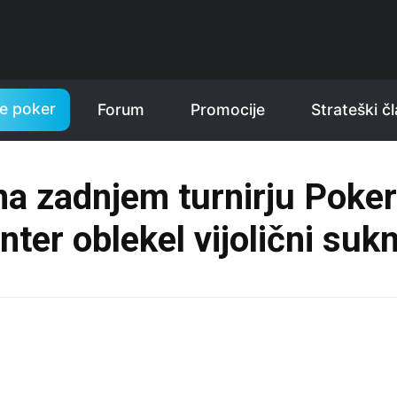
te poker
Forum
Promocije
Strateški čl
a zadnjem turnirju Poke
nter oblekel vijolični sukn