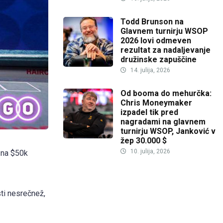
Todd Brunson na
Glavnem turnirju WSOP
2026 lovi odmeven
rezultat za nadaljevanje
družinske zapuščine
14. julija, 2026
Od booma do mehurčka:
Chris Moneymaker
izpadel tik pred
nagradami na glavnem
turnirju WSOP, Janković v
žep 30.000 $
10. julija, 2026
v na $50k
isti nesrečnež,