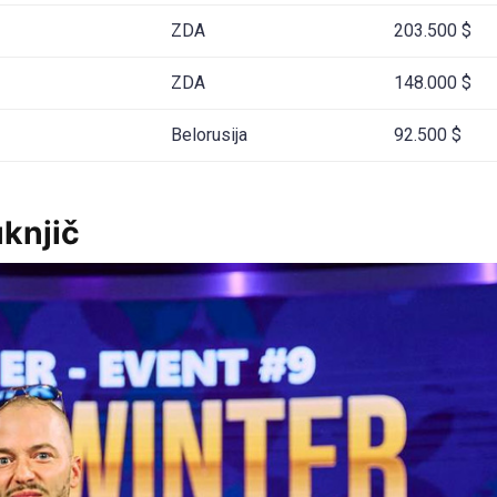
ZDA
203.500 $
ZDA
148.000 $
Belorusija
92.500 $
uknjič