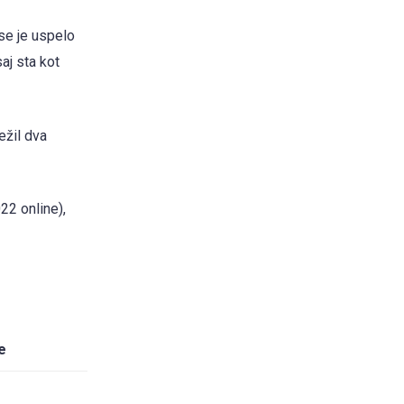
se je uspelo
aj sta kot
ežil dva
22 online),
e