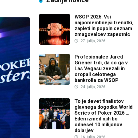
WSOP 2026: Vsi
najpomembnejši trenutki,
zapleti in popoln seznam
zmagovalcev zapestnic
27. julija, 2026
Profesionalec Jared
Griener trdi, da so ga v
Las Vegasu zvezali in
oropali celotnega
bankrolla za WSOP
24. julija, 2026
To je devet finalistov
glavnega dogodka World
Series of Poker 2026 …
Eden izmed njih bo
odnesel 10 milijonov
dolarjev
16. julija, 2026