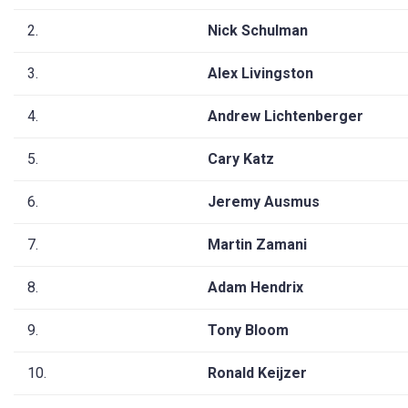
2.
Nick Schulman
3.
Alex Livingston
4.
Andrew Lichtenberger
5.
Cary Katz
6.
Jeremy Ausmus
7.
Martin Zamani
8.
Adam Hendrix
9.
Tony Bloom
10.
Ronald Keijzer