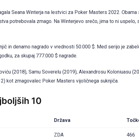
remagala Seana Winterja na lestvici za Poker Masters 2022. Obama 
stva potrebovala zmago. Na Winterjevo srečo, jima to ni uspelo, s
njič in denarno nagrado v vrednosti 50.000 $. Med serijo je zabel
odku, za skupaj 777.000 $ nagrade.
iroviću (2018), Samu Soverelu (2019), Alexandrosu Koloniuasu (20
2) kot zmagovalec Poker Masters vijoličnega suknjiča.
boljših 10
Država
Točk
ZDA
466