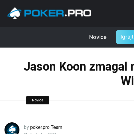
Igraj
Novice
Jason Koon zmagal n
Wi
Novice
by
poker.pro Team