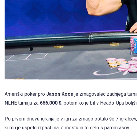
Ameriški poker pro
Jason Koon
je zmagovalec zadnjega turnir
NLHE turnirju za
666.000 $
, potem ko je bil v Heads-Upu boljš
Po prvem dnevu igranja je v igri za zmago ostalo še 7 igralcev,
ki mu je uspelo izpasti na 7. mestu in to celo s parom asov.