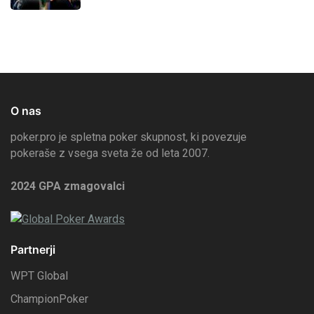
O nas
poker.pro je spletna poker skupnost, ki povezuje
pokeraše z vsega sveta že od leta 2007.
2024 GPA zmagovalci
Partnerji
WPT Global
ChampionPoker