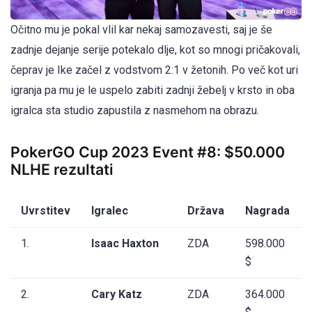
Očitno mu je pokal vlil kar nekaj samozavesti, saj je še
zadnje dejanje serije potekalo dlje, kot so mnogi pričakovali,
čeprav je Ike začel z vodstvom 2:1 v žetonih. Po več kot uri
igranja pa mu je le uspelo zabiti zadnji žebelj v krsto in oba
igralca sta studio zapustila z nasmehom na obrazu.
PokerGO Cup 2023 Event #8: $50.000
NLHE rezultati
Uvrstitev
Igralec
Država
Nagrada
1.
Isaac Haxton
ZDA
598.000
$
2.
Cary Katz
ZDA
364.000