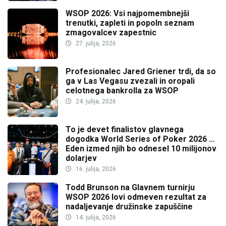
WSOP 2026: Vsi najpomembnejši
trenutki, zapleti in popoln seznam
zmagovalcev zapestnic
27. julija, 2026
Profesionalec Jared Griener trdi, da so
ga v Las Vegasu zvezali in oropali
celotnega bankrolla za WSOP
24. julija, 2026
To je devet finalistov glavnega
dogodka World Series of Poker 2026 …
Eden izmed njih bo odnesel 10 milijonov
dolarjev
16. julija, 2026
Todd Brunson na Glavnem turnirju
WSOP 2026 lovi odmeven rezultat za
nadaljevanje družinske zapuščine
14. julija, 2026