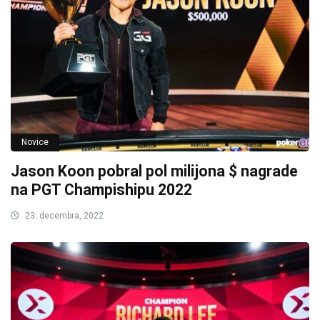
Novice
Jason Koon pobral pol milijona $ nagrade
na PGT Champishipu 2022
23. decembra, 2022