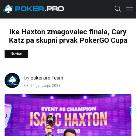
Ike Haxton zmagovalec finala, Cary
Katz pa skupni prvak PokerGO Cupa
Novice
by
poker.pro Team
24. januarja, 2023