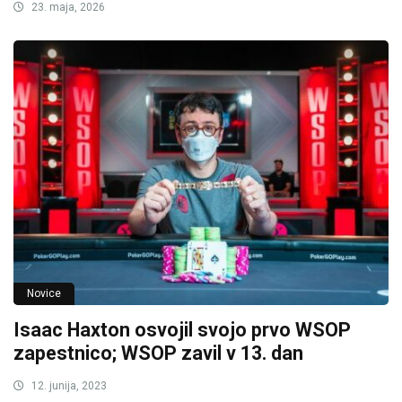
23. maja, 2026
Novice
Isaac Haxton osvojil svojo prvo WSOP
zapestnico; WSOP zavil v 13. dan
12. junija, 2023