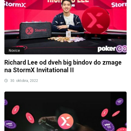
Novice
Richard Lee od dveh big bindov do zmage
na StormX Invitational II
30. oktobra, 2022