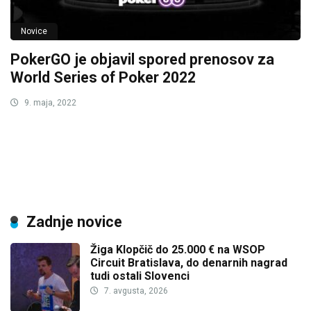
Novice
PokerGO je objavil spored prenosov za
World Series of Poker 2022
9. maja, 2022
Zadnje novice
Žiga Klopčič do 25.000 € na WSOP
Circuit Bratislava, do denarnih nagrad
tudi ostali Slovenci
7. avgusta, 2026