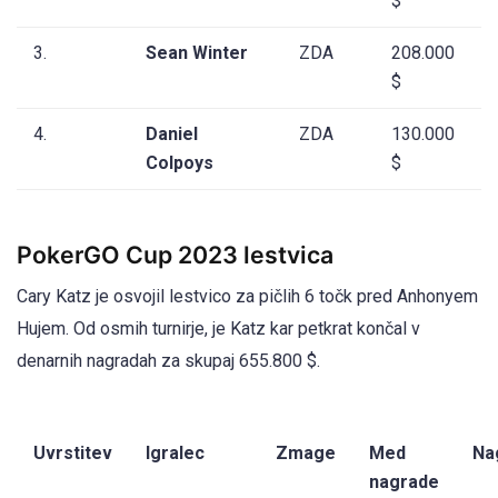
$
3.
Sean Winter
ZDA
208.000
$
4.
Daniel
ZDA
130.000
Colpoys
$
PokerGO Cup 2023 lestvica
Cary Katz je osvojil lestvico za pičlih 6 točk pred Anhonyem
Hujem. Od osmih turnirje, je Katz kar petkrat končal v
denarnih nagradah za skupaj 655.800 $.
Uvrstitev
Igralec
Zmage
Med
Na
nagrade