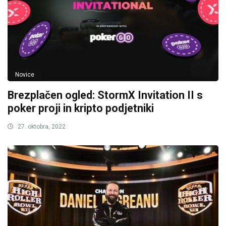
Novice
Brezplačen ogled: StormX Invitation II s
poker proji in kripto podjetniki
27. oktobra, 2022