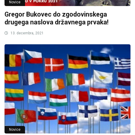
Novice
Gregor Bukovec do zgodovinskega
drugega naslova državnega prvaka!
13. decembra, 2021
Novice