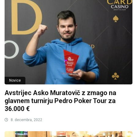
Novice
Avstrijec Asko Muratovič z zmago na
glavnem turnirju Pedro Poker Tour za
36.000 €
8. decembra, 2022