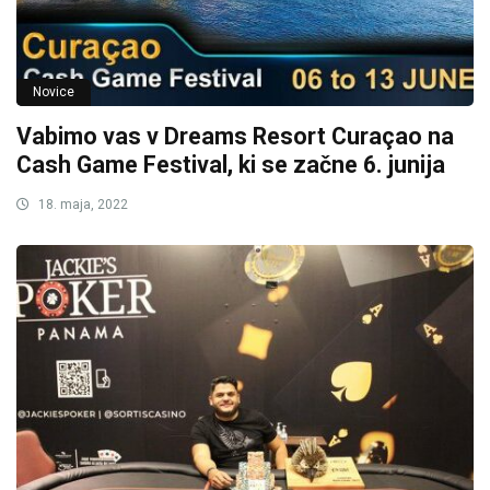
Novice
Vabimo vas v Dreams Resort Curaçao na
Cash Game Festival, ki se začne 6. junija
18. maja, 2022