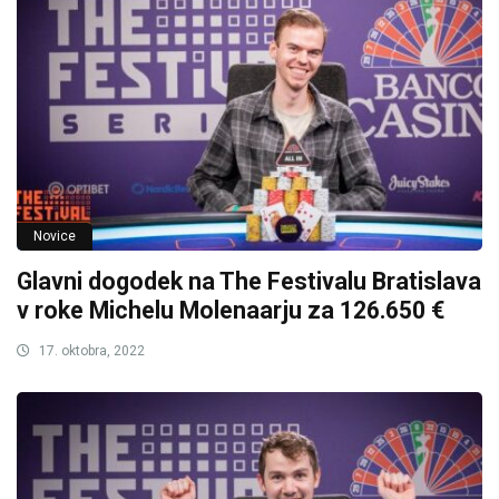
Novice
Glavni dogodek na The Festivalu Bratislava
v roke Michelu Molenaarju za 126.650 €
17. oktobra, 2022