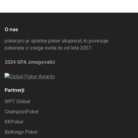
O nas
poker.pro je spletna poker skupnost, ki povezuje
pokeraše z vsega sveta že od leta 2007.
2024 GPA zmagovalci
Partnerji
WPT Global
ChampionPoker
KKPoker
Betkings Poker