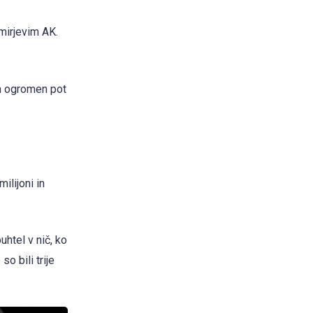
mirjevim AK.
 in ogromen pot
ilijoni in
uhtel v nič, ko
o bili trije