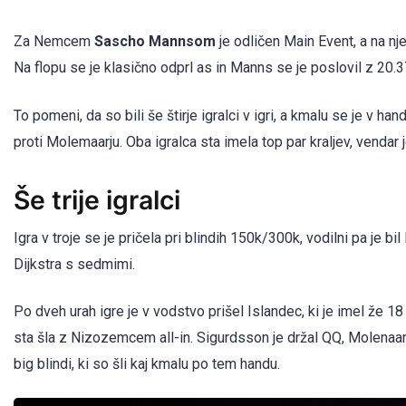
Za Nemcem
Sascho Mannsom
je odličen Main Event, a na nj
Na flopu se je klasično odprl as in Manns se je poslovil z 20
To pomeni, da so bili še štirje igralci v igri, a kmalu se je v h
proti Molemaarju. Oba igralca sta imela top par kraljev, vendar j
Še trije igralci
Igra v troje se je pričela pri blindih 150k/300k, vodilni pa je b
Dijkstra s sedmimi.
Po dveh urah igre je v vodstvo prišel Islandec, ki je imel že 18
sta šla z Nizozemcem all-in. Sigurdsson je držal QQ, Molenaar A
big blindi, ki so šli kaj kmalu po tem handu.