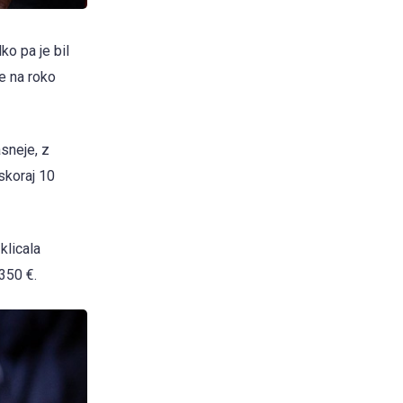
lko pa je bil
le na roko
asneje, z
 skoraj 10
klicala
.350 €.