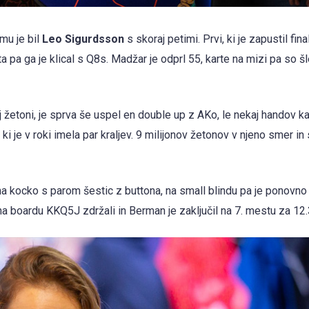
 mu je bil
Leo Sigurdsson
s skoraj petimi. Prvi, ki je zapustil fina
ta pa ga je klical s Q8s. Madžar je odprl 55, karte na mizi pa so š
nj žetoni, je sprva še uspel en double up z AKo, le nekaj handov k
 ki je v roki imela par kraljev. 9 milijonov žetonov v njeno smer in
 na kocko s parom šestic z buttona, na small blindu pa je ponovno 
o na boardu KKQ5J zdržali in Berman je zaključil na 7. mestu za 12