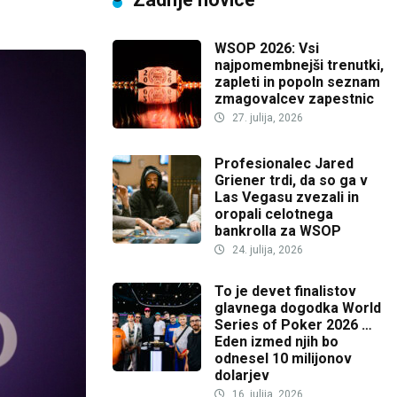
WSOP 2026: Vsi
najpomembnejši trenutki,
zapleti in popoln seznam
zmagovalcev zapestnic
27. julija, 2026
Profesionalec Jared
Griener trdi, da so ga v
Las Vegasu zvezali in
oropali celotnega
bankrolla za WSOP
24. julija, 2026
To je devet finalistov
glavnega dogodka World
Series of Poker 2026 …
Eden izmed njih bo
odnesel 10 milijonov
dolarjev
16. julija, 2026