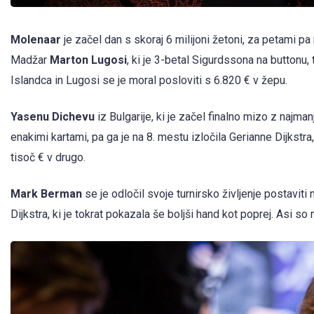
Molenaar
je začel dan s skoraj 6 milijoni žetoni, za petami pa
Madžar
Marton Lugosi
, ki je 3-betal Sigurdssona na buttonu, 
Islandca in Lugosi se je moral posloviti s 6.820 € v žepu.
Yasenu Dichevu
iz Bulgarije, ki je začel finalno mizo z najma
enakimi kartami, pa ga je na 8. mestu izločila Gerianne Dijkstra,
tisoč € v drugo.
Mark Berman
se je odločil svoje turnirsko življenje postaviti
Dijkstra, ki je tokrat pokazala še boljši hand kot poprej. Asi s