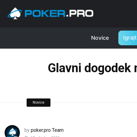
Igraj
Novice
Glavni dogodek n
Novice
by
poker.pro Team