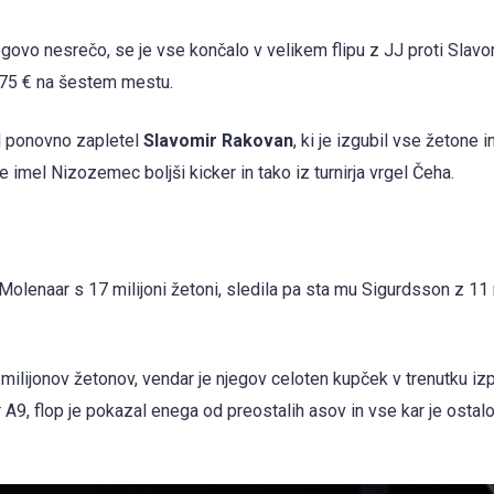
egovo nesrečo, se je vse končalo v velikem flipu z JJ proti Slavo
.375 € na šestem mestu.
and ponovno zapletel
Slavomir Rakovan
, ki je izgubil vse žetone
e imel Nizozemec boljši kicker in tako iz turnirja vrgel Čeha.
il Molenaar s 17 milijoni žetoni, sledila pa sta mu Sigurdsson z 11 m
 milijonov žetonov, vendar je njegov celoten kupček v trenutku izp
9, flop je pokazal enega od preostalih asov in vse kar je ostalo s