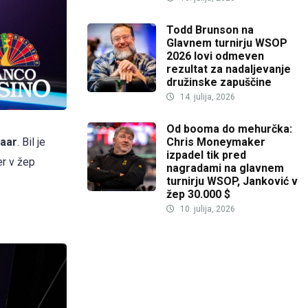
Todd Brunson na
Glavnem turnirju WSOP
2026 lovi odmeven
rezultat za nadaljevanje
družinske zapuščine
14. julija, 2026
Od booma do mehurčka:
Chris Moneymaker
aar
. Bil je
izpadel tik pred
er v žep
nagradami na glavnem
turnirju WSOP, Janković v
žep 30.000 $
10. julija, 2026