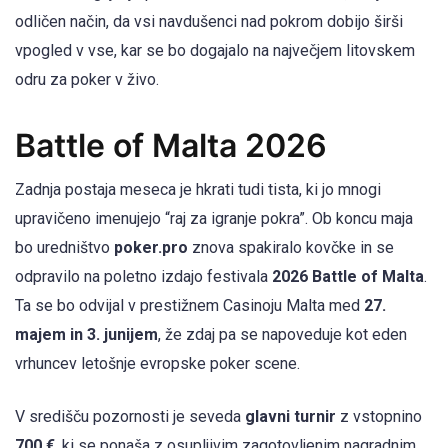
odličen način, da vsi navdušenci nad pokrom dobijo širši
vpogled v vse, kar se bo dogajalo na največjem litovskem
odru za poker v živo.
Battle of Malta 2026
Zadnja postaja meseca je hkrati tudi tista, ki jo mnogi
upravičeno imenujejo “raj za igranje pokra”. Ob koncu maja
bo uredništvo
poker.pro
znova spakiralo kovčke in se
odpravilo na poletno izdajo festivala
2026 Battle of Malta
.
Ta se bo odvijal v prestižnem Casinoju Malta med
27.
majem in 3. junijem
, že zdaj pa se napoveduje kot eden
vrhuncev letošnje evropske poker scene.
V središču pozornosti je seveda
glavni turnir
z vstopnino
700 €
, ki se ponaša z osupljivim zagotovljenim nagradnim