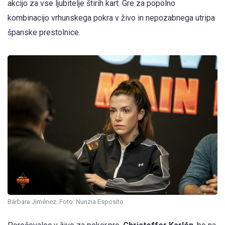
akcijo za vse ljubitelje štirih kart. Gre za popolno
kombinacijo vrhunskega pokra v živo in nepozabnega utripa
španske prestolnice.
Bárbara Jiménez. Foto: Nunzia Esposito