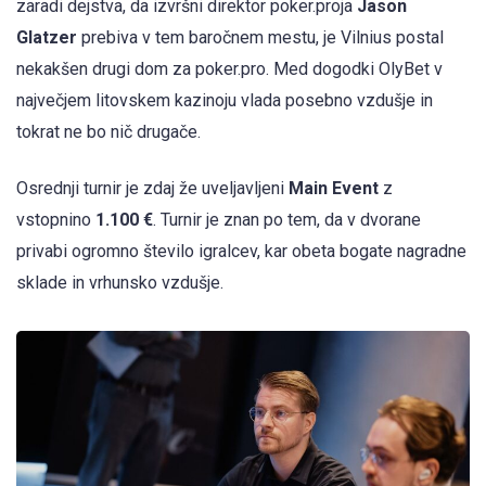
zaradi dejstva, da izvršni direktor poker.proja
Jason
Glatzer
prebiva v tem baročnem mestu, je Vilnius postal
nekakšen drugi dom za poker.pro. Med dogodki OlyBet v
največjem litovskem kazinoju vlada posebno vzdušje in
tokrat ne bo nič drugače.
Osrednji turnir je zdaj že uveljavljeni
Main Event
z
vstopnino
1.100 €
. Turnir je znan po tem, da v dvorane
privabi ogromno število igralcev, kar obeta bogate nagradne
sklade in vrhunsko vzdušje.