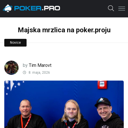
Majska mrzlica na poker.proju
Novice
by
Tim Marovt
8. maja, 2026