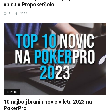
vpisu v Propokeršolo!
7. maja, 2024
Novice
10 najbolj branih novic v letu 2023 na
PokerPro