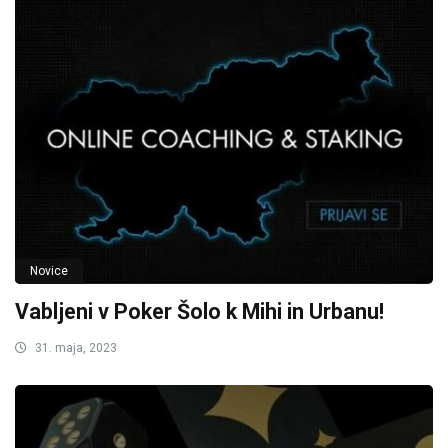
Novice
Vabljeni v Poker Šolo k Mihi in Urbanu!
31. maja, 2023