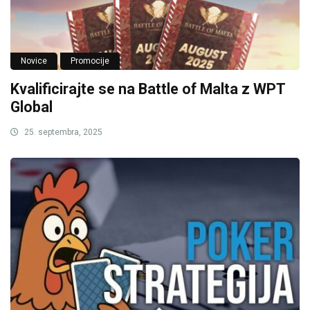
Novice
Promocije
Kvalificirajte se na Battle of Malta z WPT
Global
25. septembra, 2025