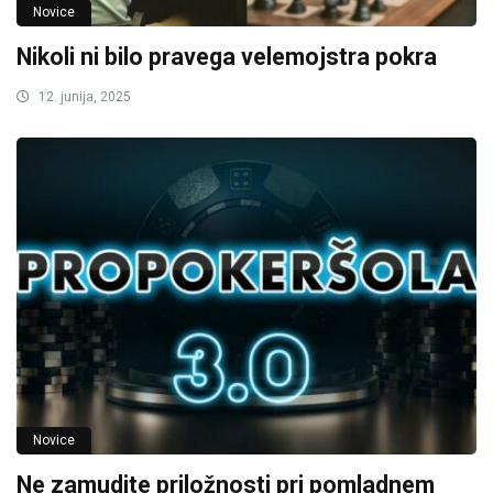
Novice
Nikoli ni bilo pravega velemojstra pokra
12. junija, 2025
Novice
Ne zamudite priložnosti pri pomladnem