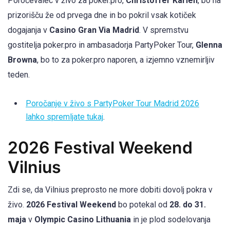
Poročevalec v živo za poker.pro,
Christoffer Karlén
, bo na
prizorišču že od prvega dne in bo pokril vsak kotiček
dogajanja v
Casino Gran Via Madrid
. V spremstvu
gostitelja poker.pro in ambasadorja PartyPoker Tour,
Glenna
Browna
, bo to za poker.pro naporen, a izjemno vznemirljiv
teden.
Poročanje v živo s PartyPoker Tour Madrid 2026
lahko spremljate tukaj
.
2026 Festival Weekend
Vilnius
Zdi se, da Vilnius preprosto ne more dobiti dovolj pokra v
živo.
2026 Festival Weekend
bo potekal od
28. do 31.
maja
v
Olympic Casino Lithuania
in je plod sodelovanja