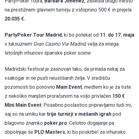
PartyPoker Toura,
Bárbara Jiménez
, zasedla drugo mesto
na prestižnem glavnem turnirju z vstopnino 500 € in prejela
20.035 €.
PartyPoker Tour Madrid
, ki bo potekal od
11. do 17. maja
v luksuznem
Gran Casino Via Madrid
, velja za enega
letošnjih vrhuncev španske poker scene.
Madridski festival je zasnovan tako, da prinaša nekaj za
vsakogar in ne pusti neuslišanih želja. V središču
pozornosti bo ponovno
Main Event
, medtem ko je za tiste
z nekoliko manjšim proračunom na voljo privlačen
150 €
Mini Main Event
. Posebno poslastico pripravljamo tudi mi,
saj so na urniku kar
trije turnirji v mešanih igrah
pod
blagovno znamko
poker.pro
. Celotno dogajanje pa
dopolnjuje še
PLO Masters
, ki bo poskrbel za vrhunsko