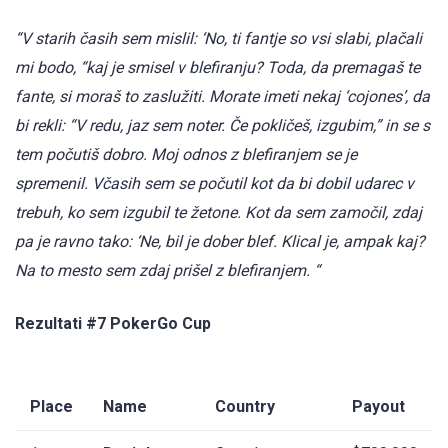
“V starih časih sem mislil: ‘No, ti fantje so vsi slabi, plačali
mi bodo, “kaj je smisel v blefiranju? Toda, da premagaš te
fante, si moraš to zaslužiti. Morate imeti nekaj ‘cojones’, da
bi rekli: “V redu, jaz sem noter. Če pokličeš, izgubim,” in se s
tem počutiš dobro. Moj odnos z blefiranjem se je
spremenil. Včasih sem se počutil kot da bi dobil udarec v
trebuh, ko sem izgubil te žetone. Kot da sem zamočil, zdaj
pa je ravno tako: ‘Ne, bil je dober blef. Klical je, ampak kaj?
Na to mesto sem zdaj prišel z blefiranjem. “
Rezultati #7 PokerGo Cup
Place
Name
Country
Payout