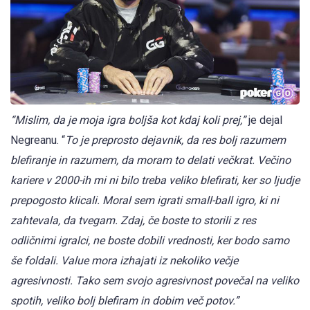
“Mislim, da je moja igra boljša kot kdaj koli prej,”
je dejal
Negreanu. “
To je preprosto dejavnik, da res bolj razumem
blefiranje in razumem, da moram to delati večkrat. Večino
kariere v 2000-ih mi ni bilo treba veliko blefirati, ker so ljudje
prepogosto klicali. Moral sem igrati small-ball igro, ki ni
zahtevala, da tvegam. Zdaj, če boste to storili z res
odličnimi igralci, ne boste dobili vrednosti, ker bodo samo
še foldali. Value mora izhajati iz nekoliko večje
agresivnosti. Tako sem svojo agresivnost povečal na veliko
spotih, veliko bolj blefiram in dobim več potov.”