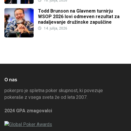
16. julija, 2026
Todd Brunson na Glavnem turnirju
WSOP 2026 lovi odmeven rezultat za
nadaljevanje družinske zapuščine
14. julija, 2026
O nas
poker.pro je spletna poker skupnost, ki povezuje
pokeraše z vsega sveta že od leta 2007.
2024 GPA zmagovalci