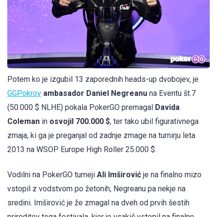
Potem ko je izgubil 13 zaporednih heads-up dvobojev, je
GGPokrov
ambasador Daniel Negreanu
na Eventu št.7
(50.000 $ NLHE) pokala PokerGO premagal
Davida
Coleman
in
osvojil 700.000 $
, ter tako ubil figurativnega
zmaja, ki ga je preganjal od zadnje zmage na turnirju leta
2013 na WSOP Europe High Roller 25.000 $.
Vodilni na PokerGO turneji
Ali Imširović
je na finalno mizo
vstopil z vodstvom po žetonih, Negreanu pa nekje na
sredini. Imširović je že zmagal na dveh od prvih šestih
prireditev tega festivala, kjer je vsakič vstopil na finalno