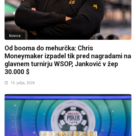
Novice
Od booma do mehurčka: Chris
Moneymaker izpadel tik pred nagradami na
glavnem turnirju WSOP, Janković v žep
30.000 $
10. julija, 2026