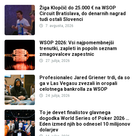
Žiga Klopčič do 25.000 € na WSOP
Circuit Bratislava, do denarnih nagrad
tudi ostali Slovenci
7. avgusta, 2026
WSOP 2026: Vsi najpomembnejši
trenutki, zapleti in popoln seznam
zmagovalcev zapestnic
27. julija, 2026
Profesionalec Jared Griener trdi, da so
ga v Las Vegasu zvezali in oropali
celotnega bankrolla za WSOP
24. julija, 2026
To je devet finalistov glavnega
dogodka World Series of Poker 2026 …
Eden izmed njih bo odnesel 10 milijonov
dolarjev