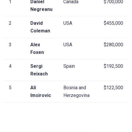
1
Daniel
Canada
$700,000
Negreanu
2
David
USA
$455,000
Coleman
3
Alex
USA
$280,000
Foxen
4
Sergi
Spain
$192,500
Reixach
5
Ali
Bosnia and
$122,500
Imsirovic
Herzegovina