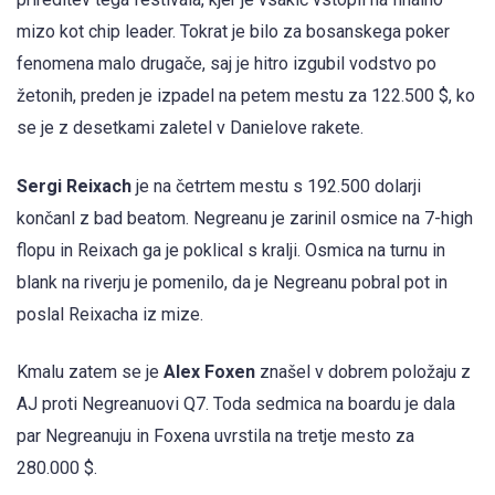
mizo kot chip leader. Tokrat je bilo za bosanskega poker
fenomena malo drugače, saj je hitro izgubil vodstvo po
žetonih, preden je izpadel na petem mestu za 122.500 $, ko
se je z desetkami zaletel v Danielove rakete.
Sergi Reixach
je na četrtem mestu s 192.500 dolarji
končanl z bad beatom. Negreanu je zarinil osmice na 7-high
flopu in Reixach ga je poklical s kralji. Osmica na turnu in
blank na riverju je pomenilo, da je Negreanu pobral pot in
poslal Reixacha iz mize.
Kmalu zatem se je
Alex Foxen
znašel v dobrem položaju z
AJ proti Negreanuovi Q7. Toda sedmica na boardu je dala
par Negreanuju in Foxena uvrstila na tretje mesto za
280.000 $.