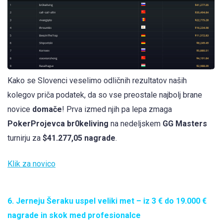
Kako se Slovenci veselimo odličnih rezultatov naših
kolegov priča podatek, da so vse preostale najbolj brane
novice
domače
! Prva izmed njih pa lepa zmaga
PokerProjevca br0keliving
na nedeljskem
GG Masters
turnirju za
$41.277,05 nagrade
.
Klik za novico
6. Jerneju Šeraku uspel veliki met – iz 3 € do 19.000 €
nagrade in skok med profesionalce