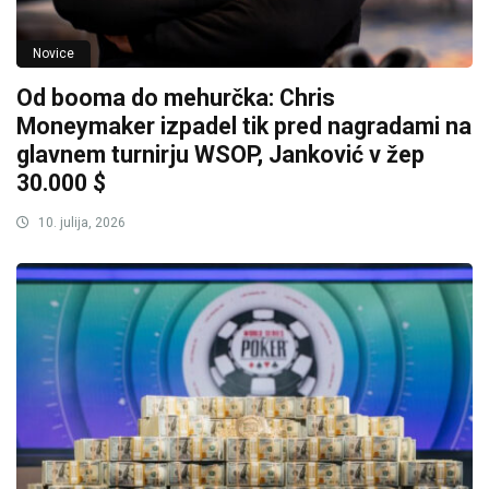
Novice
Od booma do mehurčka: Chris
Moneymaker izpadel tik pred nagradami na
glavnem turnirju WSOP, Janković v žep
30.000 $
10. julija, 2026