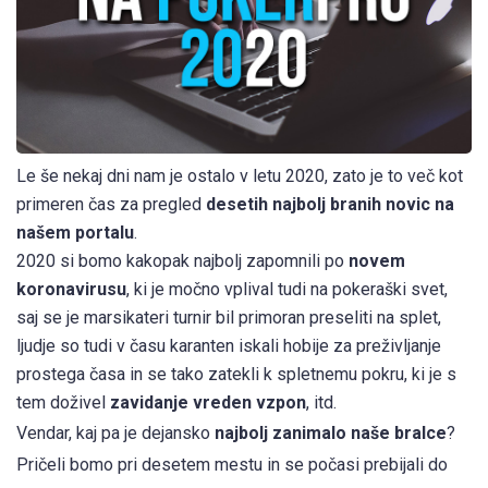
Le še nekaj dni nam je ostalo v letu 2020, zato je to več kot
primeren čas za pregled
desetih najbolj branih novic na
našem portalu
.
2020 si bomo kakopak najbolj zapomnili po
novem
koronavirusu
, ki je močno vplival tudi na pokeraški svet,
saj se je marsikateri turnir bil primoran preseliti na splet,
ljudje so tudi v času karanten iskali hobije za preživljanje
prostega časa in se tako zatekli k spletnemu pokru, ki je s
tem doživel
zavidanje vreden vzpon
, itd.
Vendar, kaj pa je dejansko
najbolj zanimalo naše bralce
?
Pričeli bomo pri desetem mestu in se počasi prebijali do