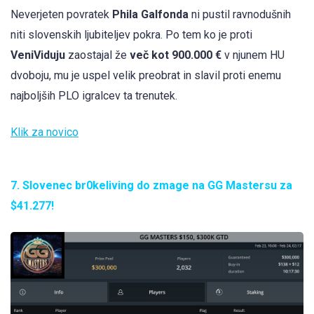
Neverjeten povratek
Phila Galfonda
ni pustil ravnodušnih
niti slovenskih ljubiteljev pokra. Po tem ko je proti
VeniViduju
zaostajal že
več kot 900.000 €
v njunem HU
dvoboju, mu je uspel velik preobrat in slavil proti enemu
najboljših PLO igralcev ta trenutek.
Klik za novico
7. Slovenec br0keliving do zmage na GG Mastersu za
$41.277!