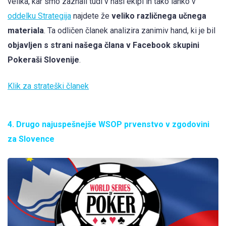
velika, kar smo zaznali tudi v naši ekipi in tako lahko v
oddelku Strategija
najdete že
veliko različnega učnega
materiala
. Ta odličen članek analizira zanimiv hand, ki je bil
objavljen s strani našega člana v Facebook skupini
Pokeraši Slovenije
.
Klik za strateški članek
4. Drugo najuspešnejše WSOP prvenstvo v zgodovini
za Slovence