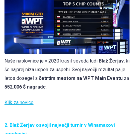
Naše naslovnice je v 2020 krasil seveda tudi
Blaž Žerjav
, ki
še najprej niza uspeh za uspehi. Svoj največji rezultat pa je
letos dosegel s
četrtim mestom na WPT Main Eventu
za
552.006 $ nagrade
.
Klik za novico
2. Blaž Žerjav osvojil največji turnir v Winamaxovi
zgodovini