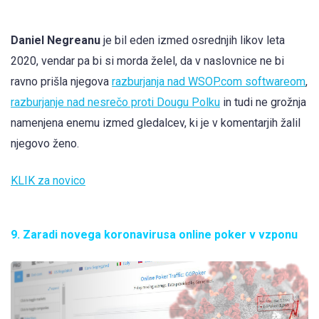
Daniel Negreanu
je bil eden izmed osrednjih likov leta
2020, vendar pa bi si morda želel, da v naslovnice ne bi
ravno prišla njegova
razburjanja nad WSOP.com softwareom
,
razburjanje nad nesrečo proti Dougu Polku
in tudi ne grožnja
namenjena enemu izmed gledalcev, ki je v komentarjih žalil
njegovo ženo.
KLIK za novico
9. Zaradi novega koronavirusa online poker v vzponu