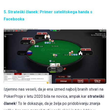
5. Strateški članek: Primer satelitskega handa s
Facebooka
Izjemno nas veseli, da je ena izmed najbolj branih stvari na
PokerProja v letu 2020 bila ne novica, ampak kar
strateški
članek
! To le dokazuje, da je želja po pridobivanju znanja