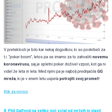
V preteklosti je bilo kar nekaj dogodkov, ki so poskrbeli za
t.i. “poker boom”, letos pa se imamo za to zahvaliti
novemu
koronavirusu
, saj je spletni poker doživel vzpon, kot ga ni
videl že leta in leta. Med njimi pa je najbolj prednjačila
GG
mreža
, ki je v enem letu uspela
potrojiti svoj promet
!
Klik za novico
8. Phil Galfond na veliko noč vstal od mrtvih in slavil