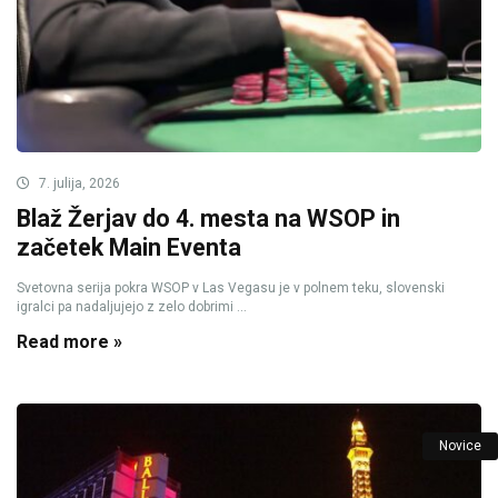
7. julija, 2026
Blaž Žerjav do 4. mesta na WSOP in
začetek Main Eventa
Svetovna serija pokra WSOP v Las Vegasu je v polnem teku, slovenski
igralci pa nadaljujejo z zelo dobrimi ...
Read more »
Novice