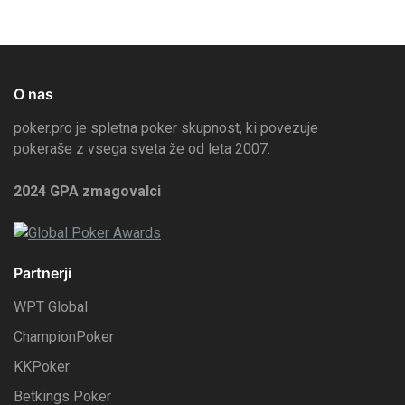
O nas
poker.pro je spletna poker skupnost, ki povezuje
pokeraše z vsega sveta že od leta 2007.
2024 GPA zmagovalci
Partnerji
WPT Global
ChampionPoker
KKPoker
Betkings Poker