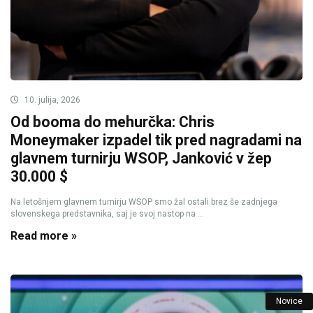
10. julija, 2026
Od booma do mehurčka: Chris
Moneymaker izpadel tik pred nagradami na
glavnem turnirju WSOP, Janković v žep
30.000 $
Na letošnjem glavnem turnirju WSOP smo žal ostali brez še zadnjega
slovenskega predstavnika, saj je svoj nastop na ...
Read more »
Novice