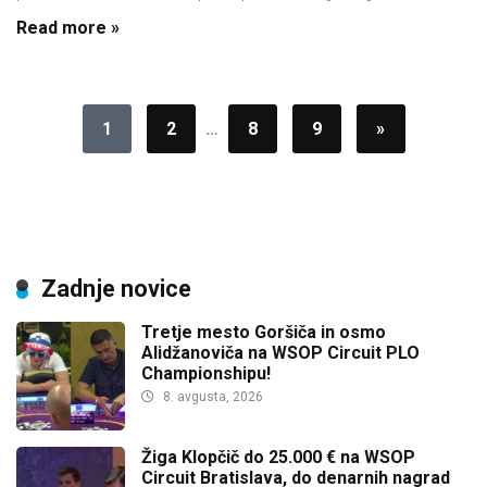
Read more »
1
2
…
8
9
»
Zadnje novice
Tretje mesto Goršiča in osmo
Alidžanoviča na WSOP Circuit PLO
Championshipu!
8. avgusta, 2026
Žiga Klopčič do 25.000 € na WSOP
Circuit Bratislava, do denarnih nagrad