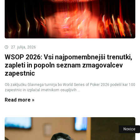
27. julija, 2026
WSOP 2026: Vsi najpomembnejši trenutki,
zapleti in popoln seznam zmagovalcev
zapestnic
Ob zaključku Glavnega turnirja bo World Series of Poker 2026 podelil kar 100
zapestnic in izplačal imetnikom osupljivih ...
Read more »
Novice