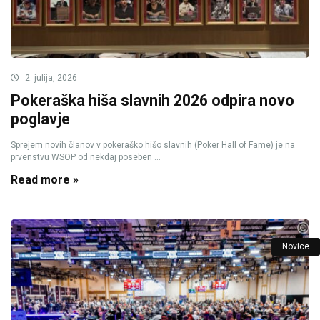
2. julija, 2026
Pokeraška hiša slavnih 2026 odpira novo
poglavje
Sprejem novih članov v pokeraško hišo slavnih (Poker Hall of Fame) je na
prvenstvu WSOP od nekdaj poseben ...
Read more »
Novice