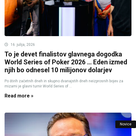
16. julija, 2026
To je devet finalistov glavnega dogodka
World Series of Poker 2026 … Eden izmed
njih bo odnesel 10 milijonov dolarjev
Po štirih začetnih dneh in skupno dvanajstih dneh neizprosnih bojev za
mizami je glavni turnir World Series of ...
Read more »
Novice