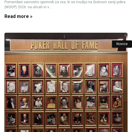
Pomemben varnostni opomnik za vse, ki se mudijo na Svetovni seriji pokra
(WSOP) 2026: na ulicah in v ...
Read more »
Novice