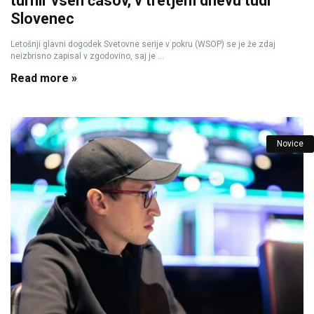
turnir vseh časov, v tretjem dnevu tudi
Slovenec
Letošnji glavni dogodek Svetovne serije v pokru (WSOP) se je že zdaj
neizbrisno zapisal v zgodovino, saj je ...
Read more »
Novice