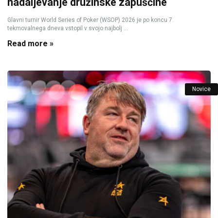
nadaljevanje družinske zapuščine
Glavni turnir World Series of Poker (WSOP) 2026 je po koncu 7.
tekmovalnega dneva vstopil v svojo najbolj ...
Read more »
Novice