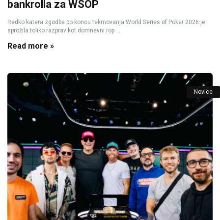
bankrolla za WSOP
Redko katera zgodba po koncu tekmovanja World Series of Poker 2026 je
sprožila toliko razprav kot domnevni rop ...
Read more »
Novice