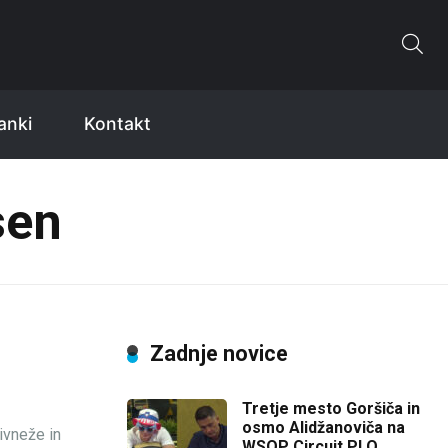
anki
Kontakt
sen
Zadnje novice
Tretje mesto Goršiča in
osmo Alidžanoviča na
livneže in
WSOP Circuit PLO