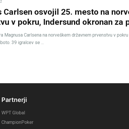
22
 Carlsen osvojil 25. mesto na no
vu v pokru, Indersund okronan za 
ra Magnusa Carlsena na norveškem državnem prvenstvu v pokru 
boto. 39 igralcev se ...
Partnerji
WPT Global
ChampionPoker