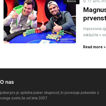
Novice
12. aprila, 20
Magnus
prvenst
Impresivna ig
zaključila v so
Read more »
O nas
poker.pro je spletna poker skupnost, ki povezuje pokeraše z
vsega sveta že od leta 2007.