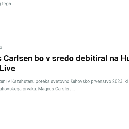
tega ...
23
Carlsen bo v sredo debitiral na Hu
Live
tani v Kazahstanu poteka svetovno šahovsko prvenstvo 2023, ki 
ahovskega prvaka. Magnus Carslen, ...