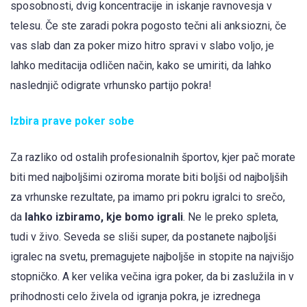
sposobnosti, dvig koncentracije in iskanje ravnovesja v
telesu. Če ste zaradi pokra pogosto tečni ali anksiozni, če
vas slab dan za poker mizo hitro spravi v slabo voljo, je
lahko meditacija odličen način, kako se umiriti, da lahko
naslednjič odigrate vrhunsko partijo pokra!
Izbira prave poker sobe
Za razliko od ostalih profesionalnih športov, kjer pač morate
biti med najboljšimi oziroma morate biti boljši od najboljših
za vrhunske rezultate, pa imamo pri pokru igralci to srečo,
da
lahko izbiramo, kje bomo igrali
. Ne le preko spleta,
tudi v živo. Seveda se sliši super, da postanete najboljši
igralec na svetu, premagujete najboljše in stopite na najvišjo
stopničko. A ker velika večina igra poker, da bi zaslužila in v
prihodnosti celo živela od igranja pokra, je izrednega