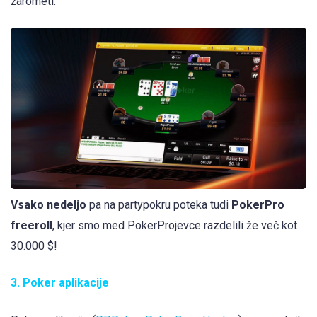
žarometi.
Vsako nedeljo
pa na partypokru poteka tudi
PokerPro
freeroll
, kjer smo med PokerProjevce razdelili že več kot
30.000 $!
3. Poker aplikacije