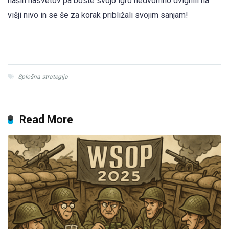
naših nasvetov pa boste svojo igro nedvomno dvignili na
višji nivo in se še za korak približali svojim sanjam!
Splošna strategija
Read More