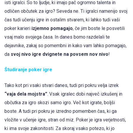
isti igralci. So to ljudje, ki imajo pač ogromno talenta in
odličen občutek za igro? Seveda ne. Ti igralci namenijo svoj
čas tudi učenju igre in ostalim stvarem, ki lahko tudi vaši
poker karieri
izjemno pomagajo
, če jim boste le posvetili
vsaj malo svojega časa. In danes bomo razdelali te
dejavnike, zakaj so pomembni in kako vam lahko pomagajo,
da
svoj nivo igre dvignete na povsem nov nivo
!
Študiranje poker igre
Tako kot pri vsaki stvari danes, tudi pri pokru velja izrek
“vaja dela mojstra”
. Vsak igralec dobi največ izkušenj in
občutka za igro skozi samo igro. Več kot igrate, boljši
boste. A tudi pri pokru je izredno pomemben čas, ki ga
vložite v učenje igre, stran od miz. Poker je igra verjetnosti,
ki ima svoje zakonitosti. Za skoraj vsako potezo, ki jo