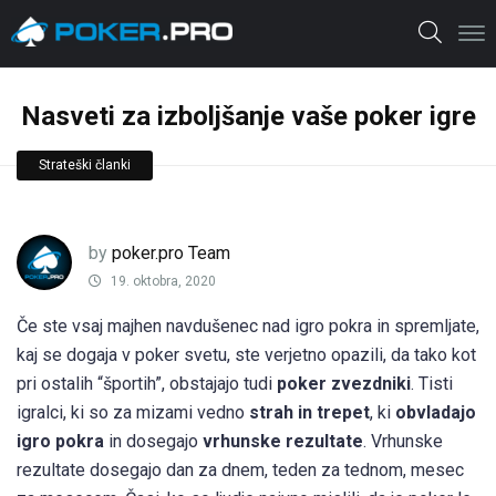
Nasveti za izboljšanje vaše poker igre
Strateški članki
by
poker.pro Team
19. oktobra, 2020
Če ste vsaj majhen navdušenec nad igro pokra in spremljate,
kaj se dogaja v poker svetu, ste verjetno opazili, da tako kot
pri ostalih “športih”, obstajajo tudi
poker zvezdniki
. Tisti
igralci, ki so za mizami vedno
strah in trepet
, ki
obvladajo
igro pokra
in dosegajo
vrhunske rezultate
. Vrhunske
rezultate dosegajo dan za dnem, teden za tednom, mesec