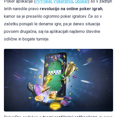
Poker aplikacije (
PPPoker
,
PokerBros
,
Upoker
) so v zadnjih
letih naredile pravo
revolucijo na online poker igrah
,
kamor se je preselilo ogromno poker igralcev. Če so v
začetku ponujali le denarne igre, pa je danes situacija
povsem drugačna, saj na aplikacijah najdemo številne
odlične in bogate turnirje.