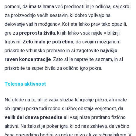
pomeni, da ima ta hrana več prednosti in je odlična, saj skrbi
za proizvodnjo večih sestavin, ki dobro vplivajo na
delovanje vaših možganov. Kot ste lahko prav tako opazili,
gre za
preprosta živila
, ki jih lahko vsak najde v bližnji
trgovini.
Zelo malo je potrebno
, da svojim možganom
priskrbite vrhunsko prehrano in si zagotovite
najvišjo
raven koncentracije
. Zato si le napravite seznam, in si
priskrbite ta super živila za odlično igro pokra.
Telesna aktivnost
Ne glede na to, ali je vaša služba le igranje pokra, ali imate
ob igranju pokra tudi redno službo; obstaja verjetnost, da
velik del dneva presedite
ali vsaj niste pretirano fizično
aktivni. Na žalost je poker igra, ki od nas zahteva, da večino
časa presedimo bodisi za poker mizo ali za računalnikom. V