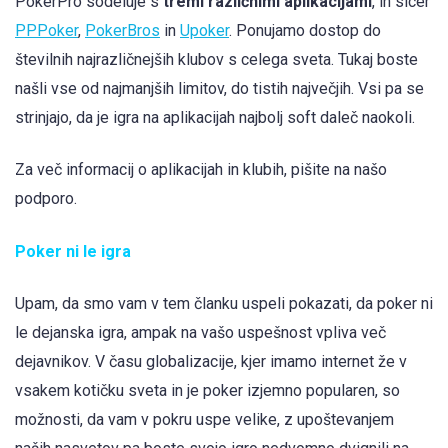
PokerPro sodeluje s
tremi različnimi aplikacijami
, in sicer
PPPoker
,
PokerBros
in
Upoker
. Ponujamo dostop do
številnih najrazličnejših klubov s celega sveta. Tukaj boste
našli vse od najmanjših limitov, do tistih največjih. Vsi pa se
strinjajo, da je igra na aplikacijah najbolj soft daleč naokoli.
Za več informacij o aplikacijah in klubih, pišite na našo
podporo.
Poker ni le igra
Upam, da smo vam v tem članku uspeli pokazati, da poker ni
le dejanska igra, ampak na vašo uspešnost vpliva več
dejavnikov. V času globalizacije, kjer imamo internet že v
vsakem kotičku sveta in je poker izjemno popularen, so
možnosti, da vam v pokru uspe velike, z upoštevanjem