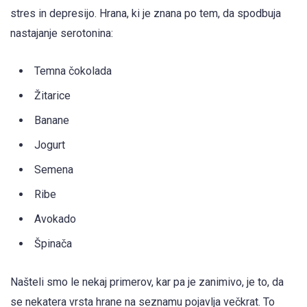
stres in depresijo. Hrana, ki je znana po tem, da spodbuja
nastajanje serotonina:
Temna čokolada
Žitarice
Banane
Jogurt
Semena
Ribe
Avokado
Špinača
Našteli smo le nekaj primerov, kar pa je zanimivo, je to, da
se nekatera vrsta hrane na seznamu pojavlja večkrat. To