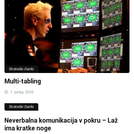
Strateški članki
Multi-tabling
1. junija, 2020
Strateški članki
Neverbalna komunikacija v pokru – Laž
ima kratke noge