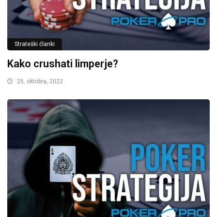
Strateški članki
Kako crushati limperje?
25. oktobra, 2022