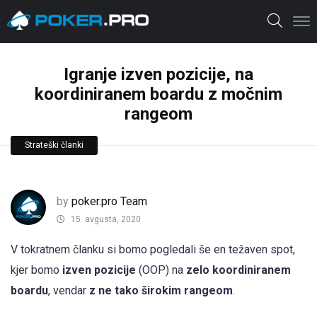
Igranje izven pozicije, na
koordiniranem boardu z močnim
rangeom
Strateški članki
by
poker.pro Team
15. avgusta, 2020
V tokratnem članku si bomo pogledali še en težaven spot,
kjer bomo
izven pozicije
(OOP) na
zelo koordiniranem
boardu
, vendar
z ne tako širokim rangeom
.