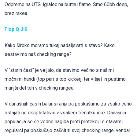
Odpremo na UTG, igralec na buttnu flatne. Smo 60bb deep,
brez rakea.
Flop Q
J
9
Kako široko moramo tukaj nadaljevati s stavo? Kako
sestavimo naš checking range?
V “starih časi” je veljalo, da stavimo večino z našimi
močnimi handi (top pari s top kickerji ter višje) in pustimo
manjši del teh v checking rangeu.
V današnjih časih balansiranja pa poskušamo za vsako ceno
ostajati ne eksplotativni v vsakem trenutku igre. Današnja
populacija se še vedno nagiba proti protekciji s stavami,
regularci pa poskušajo zaščititi svoj checking range, vendar