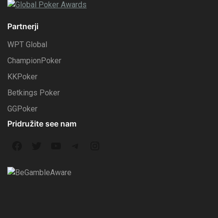
Partnerji
WPT Global
ChampionPoker
KKPoker
Betkings Poker
GGPoker
Pridružite see nam
F
T
Y
T
I
a
w
o
e
n
c
i
u
l
s
e
t
T
e
t