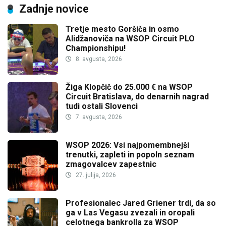
Zadnje novice
Tretje mesto Goršiča in osmo
Alidžanoviča na WSOP Circuit PLO
Championshipu!
8. avgusta, 2026
Žiga Klopčič do 25.000 € na WSOP
Circuit Bratislava, do denarnih nagrad
tudi ostali Slovenci
7. avgusta, 2026
WSOP 2026: Vsi najpomembnejši
trenutki, zapleti in popoln seznam
zmagovalcev zapestnic
27. julija, 2026
Profesionalec Jared Griener trdi, da so
ga v Las Vegasu zvezali in oropali
celotnega bankrolla za WSOP