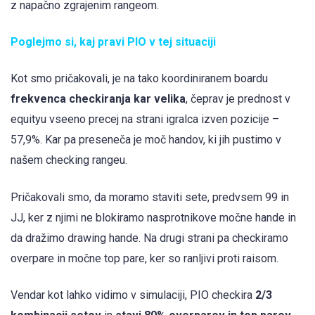
z napačno zgrajenim rangeom.
Poglejmo si, kaj pravi PIO v tej situaciji
Kot smo pričakovali, je na tako koordiniranem boardu
frekvenca checkiranja kar velika
, čeprav je prednost v
equityu vseeno precej na strani igralca izven pozicije –
57,9%. Kar pa preseneča je moč handov, ki jih pustimo v
našem checking rangeu.
Pričakovali smo, da moramo staviti sete, predvsem 99 in
JJ, ker z njimi ne blokiramo nasprotnikove močne hande in
da dražimo drawing hande. Na drugi strani pa checkiramo
overpare in močne top pare, ker so ranljivi proti raisom.
Vendar kot lahko vidimo v simulaciji, PIO checkira
2/3