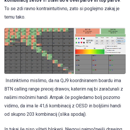
kombinacij setov
in
stavi 80% overparov in top parov
.
To se zdi ravno kontraintuitivno, zato si poglejmo zakaj je
temu tako.
Instinktivno mislimo, da na QJ9 koordniranem boardu ima
BTN calling range precej drawov, katerim naj bi zaračunali z
našimi močnimi handi. Ampak če pogledamo bolj pozorno
vidimo, da ima le 41,6 kombinacij z OESD in boljšimi handi
od skupno 203 kombinacij (slika spodaj).
In tukaj še niso všteti blokerji. Njegovi najmočnejši drawing