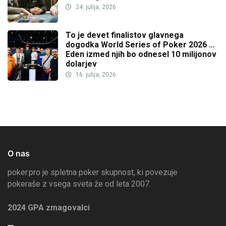
24. julija, 2026
To je devet finalistov glavnega
dogodka World Series of Poker 2026 …
Eden izmed njih bo odnesel 10 milijonov
dolarjev
16. julija, 2026
O nas
poker.pro je spletna poker skupnost, ki povezuje
pokeraše z vsega sveta že od leta 2007.
2024 GPA zmagovalci