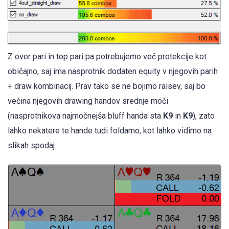
Z over pari in top pari pa potrebujemo več protekcije kot
običajno, saj ima nasprotnik dodaten equity v njegovih parih
+ draw kombinacij. Prav tako se ne bojimo raisev, saj bo
večina njegovih drawing handov srednje moči
(nasprotnikova najmočnejša bluff handa sta
K
9
in
K
9
), zato
lahko nekatere te hande tudi foldamo, kot lahko vidimo na
slikah spodaj.