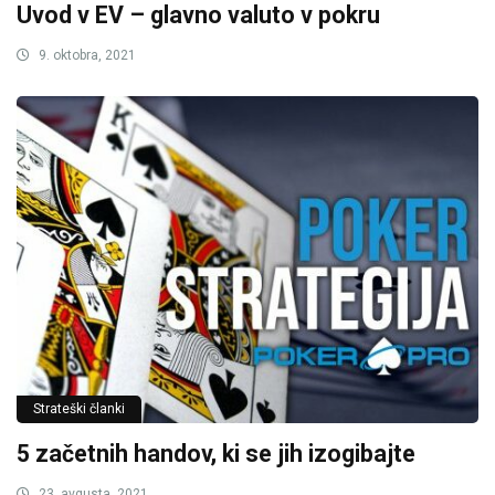
Uvod v EV – glavno valuto v pokru
9. oktobra, 2021
Strateški članki
5 začetnih handov, ki se jih izogibajte
23. avgusta, 2021