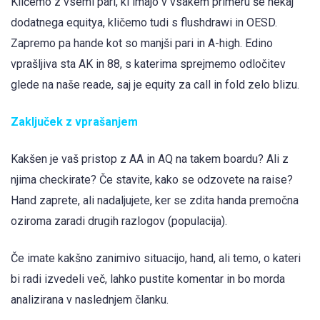
Kličemo z vsemi pari, ki imajo v vsakem primeru še nekaj
dodatnega equitya, kličemo tudi s flushdrawi in OESD.
Zapremo pa hande kot so manjši pari in A-high. Edino
vprašljiva sta AK in 88, s katerima sprejmemo odločitev
glede na naše reade, saj je equity za call in fold zelo blizu.
Zaključek z vprašanjem
Kakšen je vaš pristop z AA in AQ na takem boardu? Ali z
njima checkirate? Če stavite, kako se odzovete na raise?
Hand zaprete, ali nadaljujete, ker se zdita handa premočna
oziroma zaradi drugih razlogov (populacija).
Če imate kakšno zanimivo situacijo, hand, ali temo, o kateri
bi radi izvedeli več, lahko pustite komentar in bo morda
analizirana v naslednjem članku.