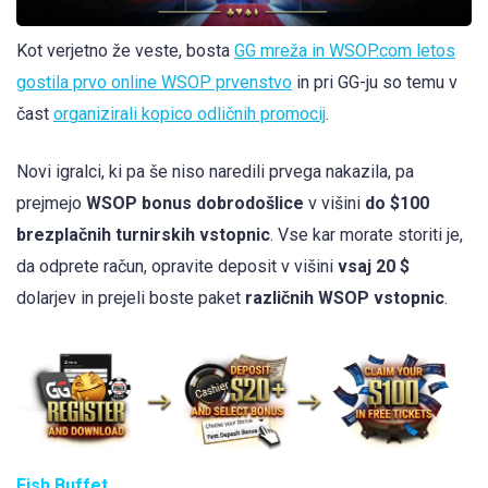
Kot verjetno že veste, bosta
GG mreža in WSOP.com letos
gostila prvo online WSOP prvenstvo
in pri GG-ju so temu v
čast
organizirali kopico odličnih promocij
.
Novi igralci, ki pa še niso naredili prvega nakazila, pa
prejmejo
WSOP bonus dobrodošlice
v višini
do $100
brezplačnih turnirskih vstopnic
. Vse kar morate storiti je,
da odprete račun, opravite deposit v višini
vsaj 20 $
dolarjev in prejeli boste paket
različnih WSOP vstopnic
.
Fish Buffet