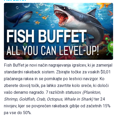
Fish Buffet je novi način nagrajevanja igralcev, ki je zamenjal
standardni rakeback sistem. Zbirajte točke za vsakih $0,01
plačanega rakea in se pomikajte po lestvici navzgor. Ko
zberete dovolj točk, pa lahko zavrtite kolo sreče, ki določi
vašo denarno nagrado. 7 različnih statusov
(Plankton,
Shrimp, Goldfish, Crab, Octopus, Whale in Shark)
ter 24
nivojev, kjer se povprečen rakeback giblje od začetnih 15%
pa vse do 50%.