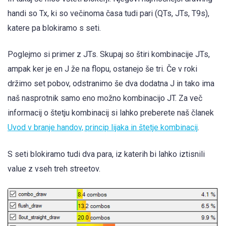
handi so Tx, ki so večinoma časa tudi pari (QTs, JTs, T9s),
katere pa blokiramo s seti.
Poglejmo si primer z JTs. Skupaj so štiri kombinacije JTs,
ampak ker je en J že na flopu, ostanejo še tri. Če v roki
držimo set pobov, odstranimo še dva dodatna J in tako ima
naš nasprotnik samo eno možno kombinacijo JT. Za več
informacij o štetju kombinacij si lahko preberete naš članek
Uvod v branje handov, princip lijaka in štetje kombinacij
.
S seti blokiramo tudi dva para, iz katerih bi lahko iztisnili
value z vseh treh streetov.