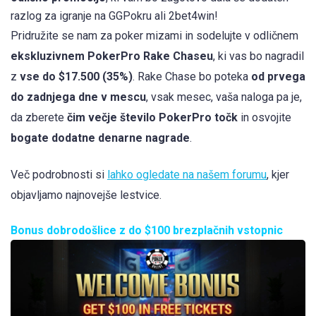
razlog za igranje na GGPokru ali 2bet4win!
Pridružite se nam za poker mizami in sodelujte v odličnem
ekskluzivnem PokerPro Rake Chaseu
, ki vas bo nagradil
z
vse do $17.500 (35%)
. Rake Chase bo poteka
od prvega
do zadnjega dne v mescu
, vsak mesec, vaša naloga pa je,
da zberete
čim večje število PokerPro točk
in osvojite
bogate dodatne denarne nagrade
.
Več podrobnosti si
lahko ogledate na našem forumu
, kjer
objavljamo najnovejše lestvice.
Bonus dobrodošlice z do $100 brezplačnih vstopnic