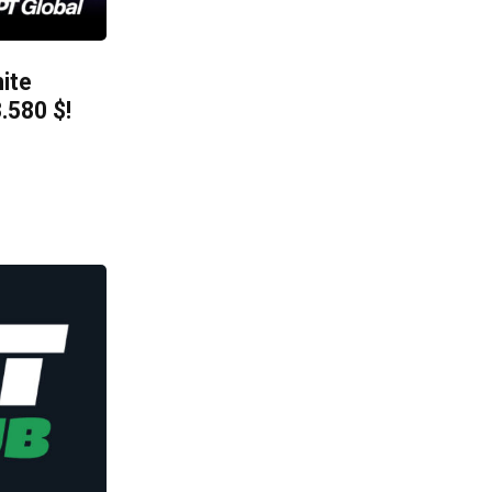
ite
.580 $!