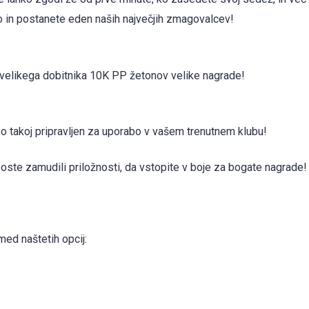
jo in postanete eden naših največjih zmagovalcev!
velikega dobitnika 10K PP žetonov velike nagrade!
bo takoj pripravljen za uporabo v vašem trenutnem klubu!
boste zamudili priložnosti, da vstopite v boje za bogate nagrade!
med naštetih opcij: