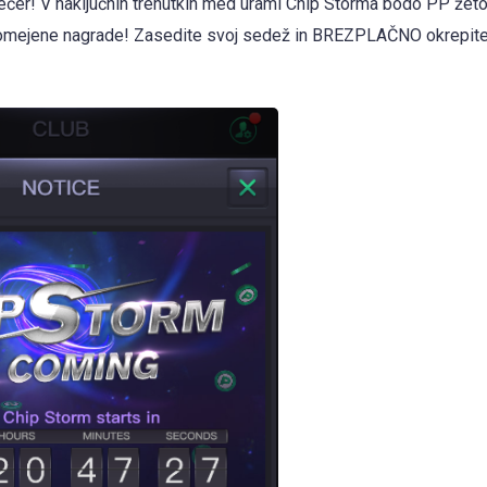
čer! V naključnih trenutkih med urami Chip Storma bodo PP žeton
neomejene nagrade! Zasedite svoj sedež in BREZPLAČNO okrepite