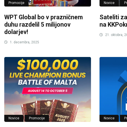
Promocije
Novice
P
WPT Global bo v prazničnem
Sateliti 
duhu razdelil 5 milijonov
na KKPok
dolarjev!
21. oktobra, 
1. decembra, 2025
Novice
Promocije
Novice
P