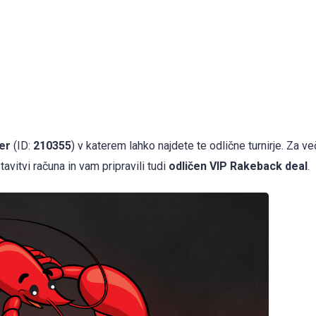
er
(ID:
210355
) v katerem lahko najdete te odlične turnirje. Za ve
avitvi računa in vam pripravili tudi
odličen VIP Rakeback deal
.