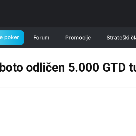
te poker
Forum
Promocije
Strateški čl
boto odličen 5.000 GTD t