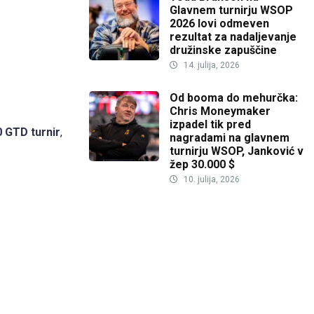
Glavnem turnirju WSOP
2026 lovi odmeven
rezultat za nadaljevanje
družinske zapuščine
14. julija, 2026
Od booma do mehurčka:
Chris Moneymaker
izpadel tik pred
0 GTD turnir
,
nagradami na glavnem
turnirju WSOP, Janković v
žep 30.000 $
10. julija, 2026