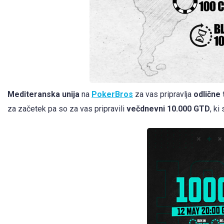
Mediteranska unija
na
PokerBros
za vas pripravlja
odlične 
za začetek pa so za vas pripravili
večdnevni 10.000 GTD
, k