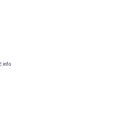
č info