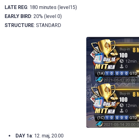
LATE REG
: 180 minutes (level15)
EARLY BIRD
: 20% (level 0)
STRUCTURE
: STANDARD
DAY 1a
: 12. maj, 20.00