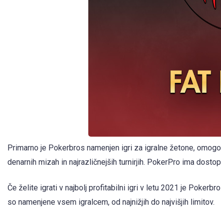
Primarno je Pokerbros namenjen igri za igralne žetone, omogoča
denarnih mizah in najrazličnejših turnirjih. PokerPro ima dostop d
Če želite igrati v najbolj profitabilni igri v letu 2021 je Pokerbr
so namenjene vsem igralcem, od najnižjih do najvišjih limitov.