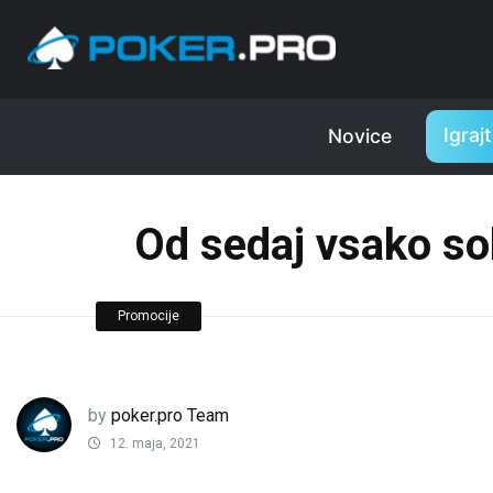
Igraj
Novice
Od sedaj vsako so
Promocije
by
poker.pro Team
12. maja, 2021