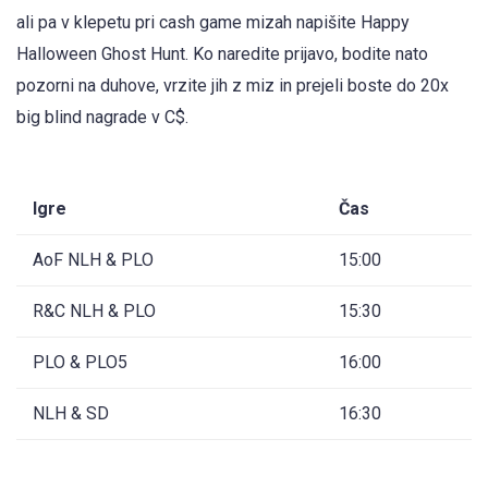
ali pa v klepetu pri cash game mizah napišite Happy
Halloween Ghost Hunt. Ko naredite prijavo, bodite nato
pozorni na duhove, vrzite jih z miz in prejeli boste do 20x
big blind nagrade v C$.
Igre
Čas
AoF NLH & PLO
15:00
R&C NLH & PLO
15:30
PLO & PLO5
16:00
NLH & SD
16:30