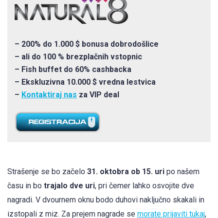
– 200% do 1.000 $ bonusa dobrodošlice
– ali do 100 % brezplačnih vstopnic
– Fish buffet do 60% cashbacka
– Ekskluzivna 10.000 $ vredna lestvica
–
Kontaktiraj nas
za VIP deal
Strašenje se bo začelo
31. oktobra ob 15. uri
po našem
času in bo
trajalo dve uri
, pri čemer lahko osvojite dve
nagradi. V dvournem oknu bodo duhovi naključno skakali in
izstopali z miz. Za prejem nagrade se
morate prijaviti tukaj
,