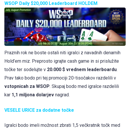
WSOP Daily $20,000 Leaderboard HOLDEM
Praznih rok ne boste ostali niti igralci z navadnih denarnih
Hold’em miz. Preprosto igrajte cash game in si prislužite
točke ter sodelujte v
20.000 $ vrednem leaderboardu
.
Prav tako bodo pri tej promociji 20-tisočakov razdelili v
vstopnicah za WSOP
. Skupaj bodo med igralce razdelili
kar
1,1 miljona dolarjev
nagrad.
VESELE URICE za dodatne točke
Igralci bodo imeli možnost zbrati 1,5 večkratnik točk med