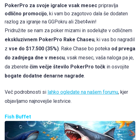
PokerPro za svoje igralce vsak mesec
pripravlja
odlično promocijo
, ki vam bo zagotovo dala še dodaten
razlog za igranje na GGPokru ali 2bet4win!
Pridružite se nam za poker mizami in sodelujte v odličnem
ekskluzivnem PokerPro Rake Chaseu
, ki vas bo nagradil
z
vse do $17.500 (35%)
. Rake Chase bo poteka
od prvega
do zadnjega dne v mescu
, vsak mesec, vaša naloga pa je,
da zberete
čim večje število PokerPro točk
in osvojite
bogate dodatne denarne nagrade
.
Več podrobnosti si
lahko ogledate na našem forumu
, kjer
objavljamo najnovejše lestvice.
Fish Buffet