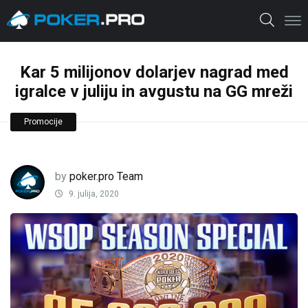
Kar 5 milijonov dolarjev nagrad med
igralce v juliju in avgustu na GG mreži
Promocije
by
poker.pro Team
9. julija, 2020