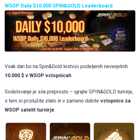
WSOP Daily $10.000 SPIN&GOLD Leaderboard
Vsak dan bo na Spin&Gold lestvici podeljenih neverjetnih
10.000 $ v WSOP vstopnicah
.
Sodelovanje je sila preprosto – igrajte SPIN&GOLD turnirje,
s tem si prislužite zlato in v zameno dobite
vstopnico za
WSOP satelit turnirje
.