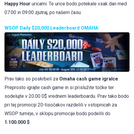
Happy Hour
uricami. Te urice bodo potekale vsak dan med
07:00 in 09:00 zjutraj, po našem času.
WSOP Daily $20,000 Leaderboard OMAHA
Prav tako so poskrbeli za
Omaha cash game igralce
.
Preprosto igrajte cash game in si prislužite točke ter
sodelujte v 20.00 0$ vrednem leaderboardu. Prav tako bodo
pri tej promociji 20-tisočakov razdelili v vstopnicah za
WSOP turnirje, v sklopu promocije bodo podelili do
1.100.000 $
.