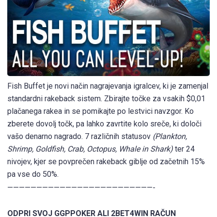
Fish Buffet je novi način nagrajevanja igralcev, ki je zamenjal
standardni rakeback sistem. Zbirajte točke za vsakih $0,01
plačanega rakea in se pomikajte po lestvici navzgor. Ko
zberete dovolj točk, pa lahko zavrtite kolo sreče, ki določi
vašo denarno nagrado. 7 različnih statusov
(Plankton,
Shrimp, Goldfish, Crab, Octopus, Whale in Shark)
ter 24
nivojev, kjer se povprečen rakeback giblje od začetnih 15%
pa vse do 50%.
—————————————————————————-
ODPRI SVOJ GGPPOKER ALI 2BET4WIN RAČUN