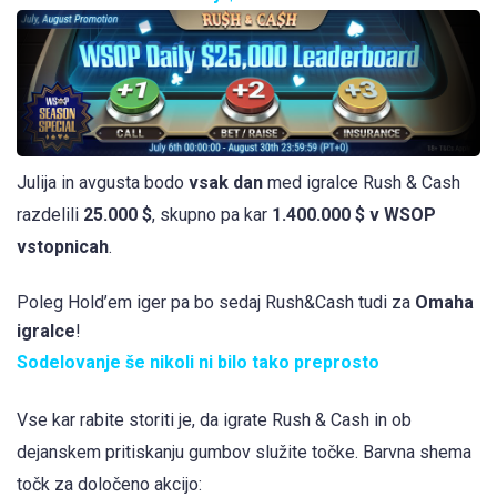
Julija in avgusta bodo
vsak dan
med igralce Rush & Cash
razdelili
25.000 $
, skupno pa kar
1.400.000 $ v WSOP
vstopnicah
.
Poleg Hold’em iger pa bo sedaj Rush&Cash tudi za
Omaha
igralce
!
Sodelovanje še nikoli ni bilo tako preprosto
Vse kar rabite storiti je, da igrate Rush & Cash in ob
dejanskem pritiskanju gumbov služite točke. Barvna shema
točk za določeno akcijo: