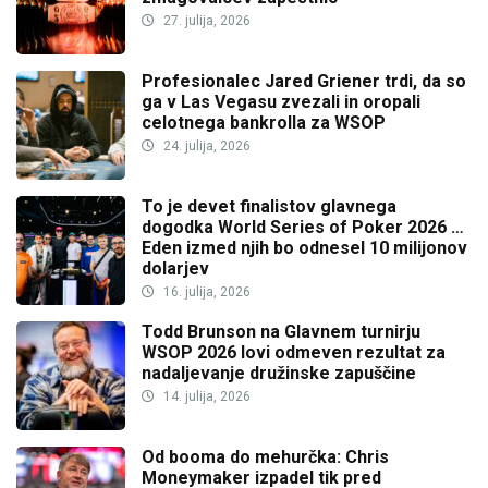
27. julija, 2026
Profesionalec Jared Griener trdi, da so
ga v Las Vegasu zvezali in oropali
celotnega bankrolla za WSOP
24. julija, 2026
To je devet finalistov glavnega
dogodka World Series of Poker 2026 …
Eden izmed njih bo odnesel 10 milijonov
dolarjev
16. julija, 2026
Todd Brunson na Glavnem turnirju
WSOP 2026 lovi odmeven rezultat za
nadaljevanje družinske zapuščine
14. julija, 2026
Od booma do mehurčka: Chris
Moneymaker izpadel tik pred