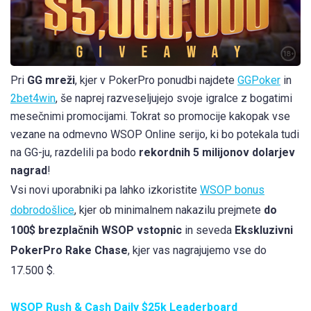
Pri
GG mreži
, kjer v PokerPro ponudbi najdete
GGPoker
in
2bet4win
, še naprej razveseljujejo svoje igralce z bogatimi
mesečnimi promocijami. Tokrat so promocije kakopak vse
vezane na odmevno WSOP Online serijo, ki bo potekala tudi
na GG-ju, razdelili pa bodo
rekordnih 5 milijonov dolarjev
nagrad
!
Vsi novi uporabniki pa lahko izkoristite
WSOP bonus
dobrodošlice
, kjer ob minimalnem nakazilu prejmete
do
100$ brezplačnih WSOP vstopnic
in seveda
Ekskluzivni
PokerPro Rake Chase
, kjer vas nagrajujemo vse do
17.500 $.
WSOP Rush & Cash Daily $25k Leaderboard