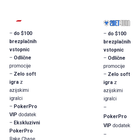
–
do $100
–
do $100
brezplačnih
brezplačnih
vstopnic
vstopnic
–
Odlične
–
Odlične
promocije
promocije
–
Zelo soft
–
Zelo soft
igra
z
igra
z
azijskimi
azijskimi
igralci
igralci
–
PokerPro
–
VIP
dodatek
PokerPro
–
Ekskluzivni
VIP
dodatek
PokerPro
–
Rake Chase