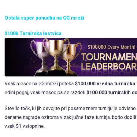
Ostala super ponudba na GG mreži
$100k Turnirska lestvica
Vsak mesec na GG mreži poteka
$100.000 vredna turnirska 
edini pogoj, vsak mesec pa se razdeli
$100.000 turnirskih do
Število točk, ki jih osvojite pri posameznem turnirju je odvisno od
denarne nagrade oziroma v zaključne faze turnirja, bodo dobil
vsak $1 vstopnine.