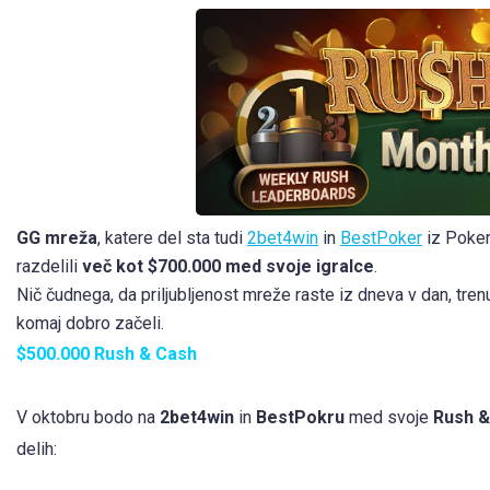
GG mreža
, katere del sta tudi
2bet4win
in
BestPoker
iz Poker
razdelili
več kot $700.000 med svoje igralce
.
Nič čudnega, da priljubljenost mreže raste iz dneva v dan, tren
komaj dobro začeli.
$500.000 Rush & Cash
V oktobru bodo na
2bet4win
in
BestPokru
med svoje
Rush &
delih: