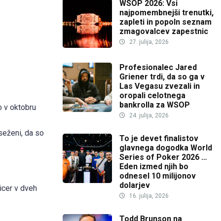
WSOP 2026: Vsi
najpomembnejši trenutki,
zapleti in popoln seznam
zmagovalcev zapestnic
27. julija, 2026
Profesionalec Jared
Griener trdi, da so ga v
Las Vegasu zvezali in
oropali celotnega
bankrolla za WSOP
o v oktobru
24. julija, 2026
seženi, da so
To je devet finalistov
glavnega dogodka World
Series of Poker 2026 …
Eden izmed njih bo
odnesel 10 milijonov
dolarjev
sicer v dveh
16. julija, 2026
Todd Brunson na