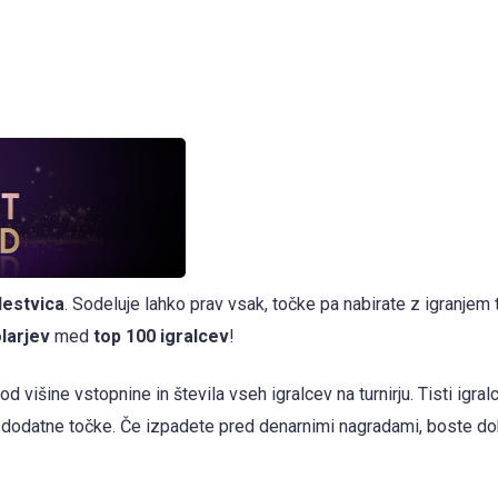
lestvica
. Sodeluje lahko prav vsak, točke pa nabirate z igranjem tu
larjev
med
top 100 igralcev
!
 višine vstopnine in števila vseh igralcev na turnirju. Tisti igralci
i dodatne točke. Če izpadete pred denarnimi nagradami, boste dob