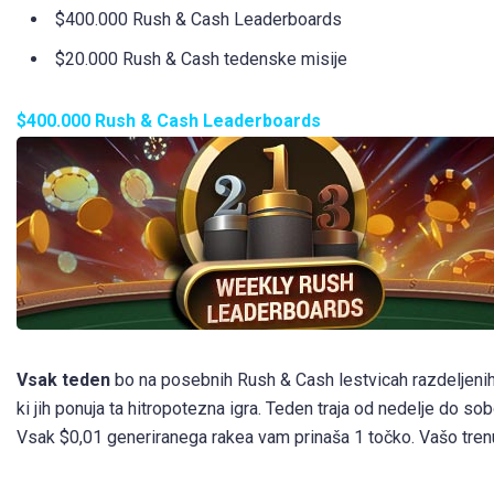
$400.000 Rush & Cash Leaderboards
$20.000 Rush & Cash tedenske misije
$400.000 Rush & Cash Leaderboards
Vsak teden
bo na posebnih Rush & Cash lestvicah razdeljeni
ki jih ponuja ta hitropotezna igra. Teden traja od nedelje do sob
Vsak $0,01 generiranega rakea vam prinaša 1 točko. Vašo trenu