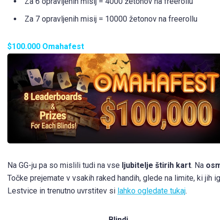
Za 6 opravljenih misij = 4000 žetonov na freerollu
Za 7 opravljenih misij = 10000 žetonov na freerollu
$100.000 Omahafest
Na GG-ju pa so mislili tudi na vse
ljubitelje štirih kart
. Na
osm
Točke prejemate v vsakih raked handih, glede na limite, ki jih i
Lestvice in trenutno uvrstitev si
lahko ogledate tukaj
.
Blindi