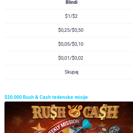
Blindi
$1/$2
$0,25/$0,50
$0,05/$0,10
$0,01/$0,02
Skupaj
$20.000 Rush & Cash tedenske misije