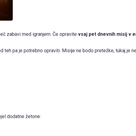
več zabavi med igranjem. Če opravite
vsaj pet dnevnih misij v
d teh pa je potrebno opraviti. Misije ne bodo pretežke, tukaj je n
ejel dodatne žetone: