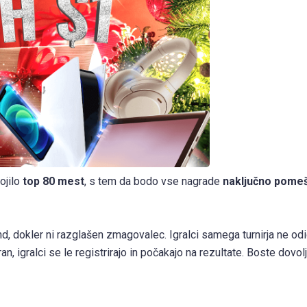
ojilo
top 80 mest
, s tem da bodo vse nagrade
naključno pome
hand, dokler ni razglašen zmagovalec. Igralci samega turnirja ne odi
ran, igralci se le registrirajo in počakajo na rezultate. Boste dovol