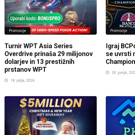
Promocije
Promocije
Turnir WPT Asia Series
Igraj BCP
Overdrive prinaša 29 milijonov
se uvrsti
dolarjev in 13 prestižnih
Champions
prstanov WPT
30. junija, 20
18. julija, 2026