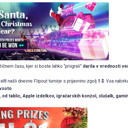
ičnem času, kjer si boste lahko “priigrali”
darila v vrednosti ve
l8 našli dnevne Flipout turnirje s prijavnino zgolj
1 $
. Vsa nabirk
 vsoto
.
e,
od tablic, Apple izdelkov, igračarskih konzol, slušalk, gami