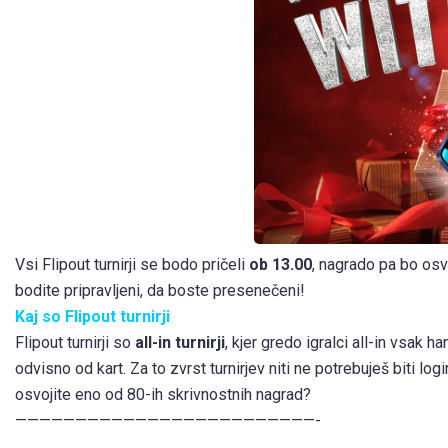
Vsi Flipout turnirji se bodo pričeli
ob 13.00
, nagrado pa bo osv
bodite pripravljeni, da boste presenečeni!
Kaj so Flipout turnirji
Flipout turnirji so
all-in turnirji
, kjer gredo igralci all-in vsak 
odvisno od kart. Za to zvrst turnirjev niti ne potrebuješ biti logi
osvojite eno od 80-ih skrivnostnih nagrad?
—————————————————————————-