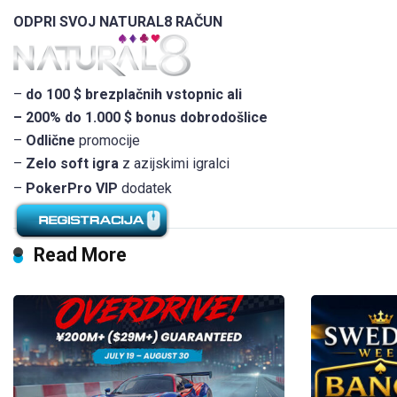
ODPRI SVOJ NATURAL8 RAČUN
–
do 100 $ brezplačnih vstopnic ali
– 200% do 1.000 $ bonus dobrodošlice
–
Odlične
promocije
–
Zelo soft igra
z azijskimi igralci
–
PokerPro VIP
dodatek
Read More