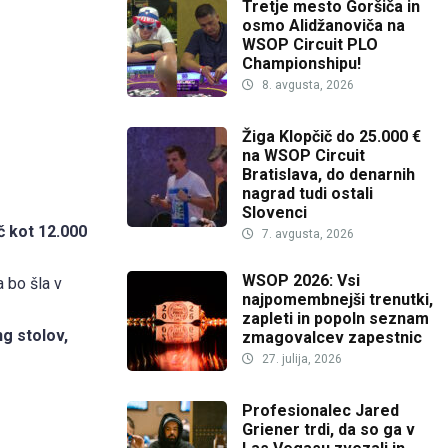
Tretje mesto Goršiča in
osmo Alidžanoviča na
WSOP Circuit PLO
Championshipu!
8. avgusta, 2026
Žiga Klopčič do 25.000 €
na WSOP Circuit
Bratislava, do denarnih
nagrad tudi ostali
Slovenci
č kot 12.000
7. avgusta, 2026
WSOP 2026: Vsi
a bo šla v
najpomembnejši trenutki,
zapleti in popoln seznam
ng stolov,
zmagovalcev zapestnic
27. julija, 2026
Profesionalec Jared
Griener trdi, da so ga v