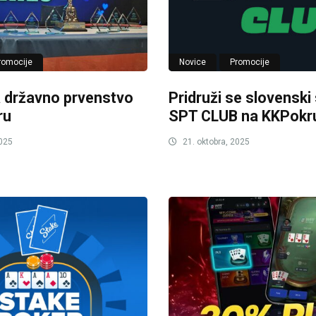
romocije
Novice
Promocije
za državno prvenstvo
Pridruži se slovenski
ru
SPT CLUB na KKPokr
2025
21. oktobra, 2025