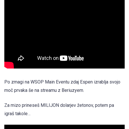
Po zmagi na WSOP Main Eventu zdaj Espen izrablja svojo
moč prvaka še na streamu z Beriuzyem.
Za mizo prineseš MILIJON dolarjev žetonov, potem pa
igraš takole…