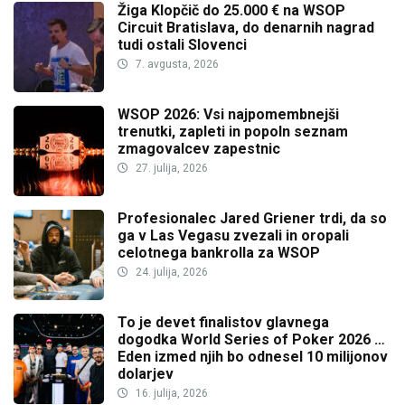
Žiga Klopčič do 25.000 € na WSOP
Circuit Bratislava, do denarnih nagrad
tudi ostali Slovenci
7. avgusta, 2026
WSOP 2026: Vsi najpomembnejši
trenutki, zapleti in popoln seznam
zmagovalcev zapestnic
27. julija, 2026
Profesionalec Jared Griener trdi, da so
ga v Las Vegasu zvezali in oropali
celotnega bankrolla za WSOP
24. julija, 2026
To je devet finalistov glavnega
dogodka World Series of Poker 2026 …
Eden izmed njih bo odnesel 10 milijonov
dolarjev
16. julija, 2026