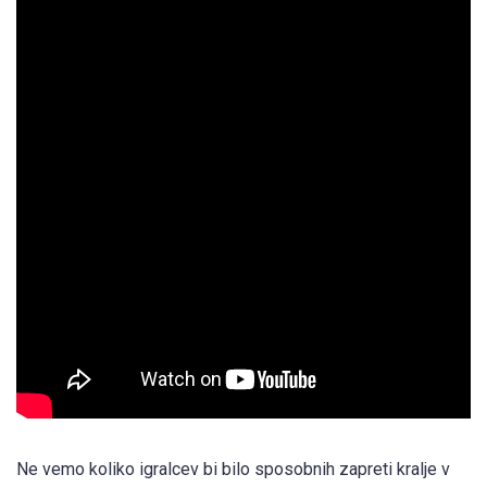
Ne vemo koliko igralcev bi bilo sposobnih zapreti kralje v