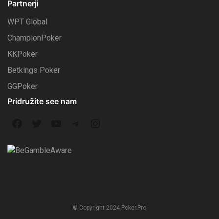
Partnerji
WPT Global
ChampionPoker
KKPoker
Betkings Poker
GGPoker
Pridružite see nam
F
T
Y
T
I
a
w
o
e
n
c
i
u
l
s
e
t
T
e
t
b
t
u
g
a
© Copyright 2024 Poker.Pro
o
e
b
r
g