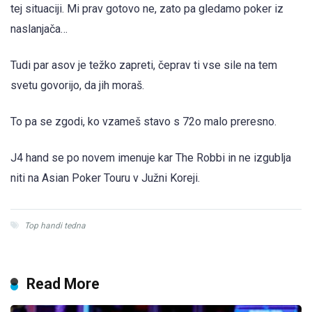
tej situaciji. Mi prav gotovo ne, zato pa gledamo poker iz
naslanjača…
Tudi par asov je težko zapreti, čeprav ti vse sile na tem
svetu govorijo, da jih moraš.
To pa se zgodi, ko vzameš stavo s 72o malo preresno.
J4 hand se po novem imenuje kar The Robbi in ne izgublja
niti na Asian Poker Touru v Južni Koreji.
Top handi tedna
Read More