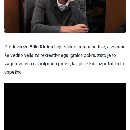
Poslovnežu
Billu Kleinu
high stakes igre niso tuje, a vseeno
še vedno velja za rekreativnega igralca pokra, zato je to
zagotovo ena najbolj norih potez, kar jih je kdaj izpeljal. In to
uspešno.