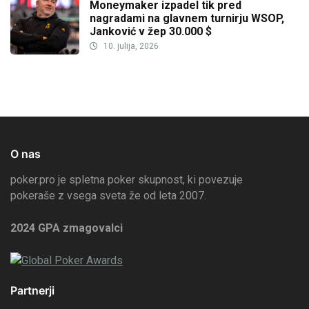
Moneymaker izpadel tik pred
nagradami na glavnem turnirju WSOP,
Janković v žep 30.000 $
10. julija, 2026
O nas
poker.pro je spletna poker skupnost, ki povezuje
pokeraše z vsega sveta že od leta 2007.
2024 GPA zmagovalci
Partnerji