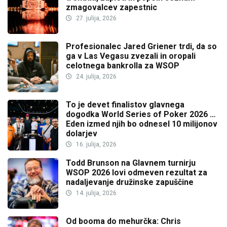
zmagovalcev zapestnic
27. julija, 2026
Profesionalec Jared Griener trdi, da so
ga v Las Vegasu zvezali in oropali
celotnega bankrolla za WSOP
24. julija, 2026
To je devet finalistov glavnega
dogodka World Series of Poker 2026 …
Eden izmed njih bo odnesel 10 milijonov
dolarjev
16. julija, 2026
Todd Brunson na Glavnem turnirju
WSOP 2026 lovi odmeven rezultat za
nadaljevanje družinske zapuščine
14. julija, 2026
Od booma do mehurčka: Chris