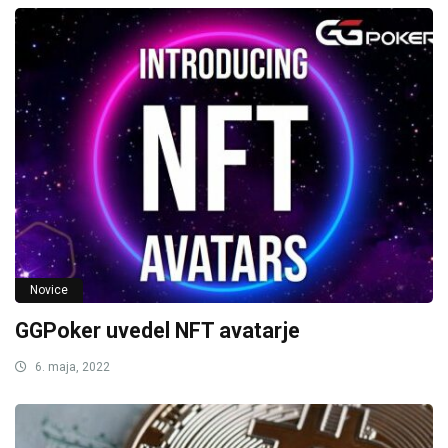
Novice
GGPoker uvedel NFT avatarje
6. maja, 2022