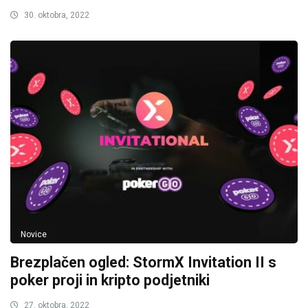
30. oktobra, 2022
Novice
Brezplačen ogled: StormX Invitation II s
poker proji in kripto podjetniki
27. oktobra, 2022