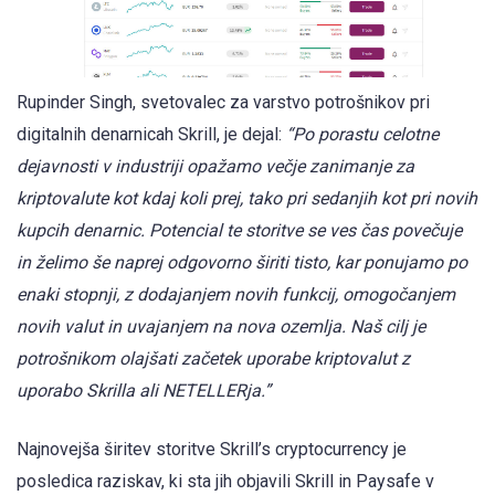
Rupinder Singh, svetovalec za varstvo potrošnikov pri
digitalnih denarnicah Skrill, je dejal:
“Po porastu celotne
dejavnosti v industriji opažamo večje zanimanje za
kriptovalute kot kdaj koli prej, tako pri sedanjih kot pri novih
kupcih denarnic. Potencial te storitve se ves čas povečuje
in želimo še naprej odgovorno širiti tisto, kar ponujamo po
enaki stopnji, z dodajanjem novih funkcij, omogočanjem
novih valut in uvajanjem na nova ozemlja. Naš cilj je
potrošnikom olajšati začetek uporabe kriptovalut z
uporabo Skrilla ali NETELLERja.”
Najnovejša širitev storitve Skrill’s cryptocurrency je
posledica raziskav, ki sta jih objavili Skrill in Paysafe v