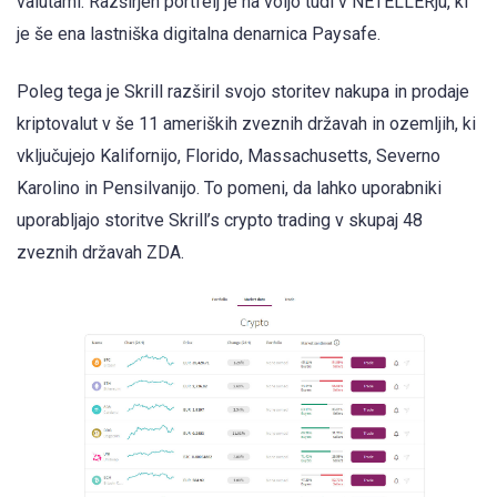
valutami. Razširjen portfelj je na voljo tudi v NETELLERju, ki
je še ena lastniška digitalna denarnica Paysafe.
Poleg tega je Skrill razširil svojo storitev nakupa in prodaje
kriptovalut v še 11 ameriških zveznih državah in ozemljih, ki
vključujejo Kalifornijo, Florido, Massachusetts, Severno
Karolino in Pensilvanijo. To pomeni, da lahko uporabniki
uporabljajo storitve Skrill’s crypto trading v skupaj 48
zveznih državah ZDA.