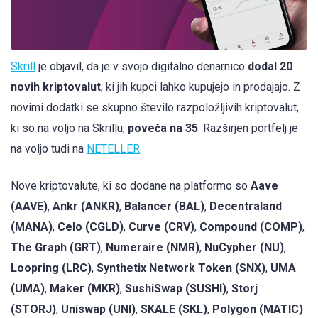
Skrill
je objavil, da je v svojo digitalno denarnico
dodal 20
novih kriptovalut
, ki jih kupci lahko kupujejo in prodajajo. Z
novimi dodatki se skupno število razpoložljivih kriptovalut,
ki so na voljo na Skrillu,
poveča na 35
. Razširjen portfelj je
na voljo tudi na
NETELLER
.
Nove kriptovalute, ki so dodane na platformo so
Aave
(AAVE)
,
Ankr (ANKR)
,
Balancer (BAL)
,
Decentraland
(MANA)
,
Celo (CGLD)
,
Curve (CRV)
,
Compound (COMP)
,
The Graph (GRT)
,
Numeraire (NMR)
,
NuCypher (NU)
,
Loopring (LRC)
,
Synthetix Network Token (SNX)
,
UMA
(UMA)
,
Maker (MKR)
,
SushiSwap (SUSHI)
,
Storj
(STORJ)
,
Uniswap (UNI)
,
SKALE (SKL)
,
Polygon (MATIC)