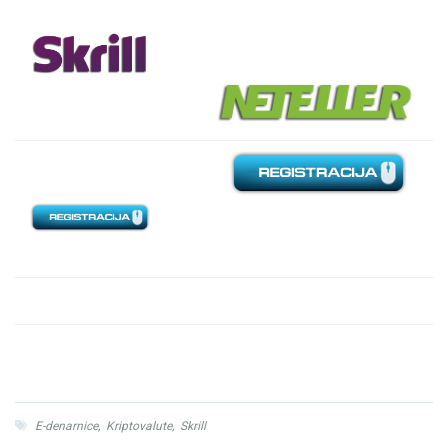
E-denarnice
,
Kriptovalute
,
Skrill