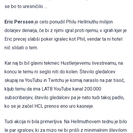
se bo to uresničilo …
Eric Persson
je celo ponudil Philu Hellmuthu milijon
dolarjev denarja, če bi z njimi igral proti njemu, v igrah kjer je
Eric precej slabši poker igralec kot Phil, vendar ta ni hotel
nič slišati o tem.
Kar naj bi bil glavni tekmec Hustlerjevemu livestreamu, na
koncu le temu ni seglo niti do kolen. Število gledalcev
skupaj na YouTubu in Twitchu je komaj naraslo na par tisoč,
kljub temu da ima LATB YouTube kanal 200.000
subscriberjev, število gledalcev pa je nato tudi takoj padlo,
ko se je začel HCL prenos eno uro kasneje.
Tudi akcija ni bila primerljiva. Na Hellmuthovem tednu je bilo
le par igralcev, ki za mizo ne bi prišli z minimalnim številom