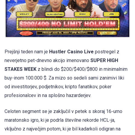
Prejšnji teden nam je
Hustler Casino Live
postregel z
neverjetno pet-dnevno akcijo imenovano
SUPER HIGH
STAKES WEEK
z blindi do $200/$400/$800 in minimalnim
buy-inom 100.000 $. Za mizo so sedeli sami zanimivi liki
od investitorjev, podjetnikov, kripto fanatikov, poker
profesionalcev in na splošno hazarderjev.
Celoten segment se je zaključil v petek s skoraj 16-urno
maratonsko igro, ki je podrla številne rekorde HCL-ja,
vključno z največjim potom, ki je bil kadarkoli odigran na