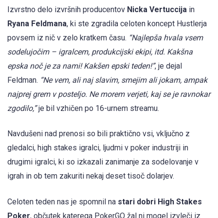
Izvrstno delo izvršnih producentov
Nicka Vertuccija
in
Ryana Feldmana
, ki ste zgradila celoten koncept Hustlerja
povsem iz nič v zelo kratkem času.
“Najlepša hvala vsem
sodelujočim – igralcem, produkcijski ekipi, itd. Kakšna
epska noč je za nami! Kakšen epski teden!”
, je dejal
Feldman.
“Ne vem, ali naj slavim, smejim ali jokam, ampak
najprej grem v posteljo. Ne morem verjeti, kaj se je ravnokar
zgodilo,”
je bil vzhičen po 16-urnem streamu.
Navdušeni nad prenosi so bili praktično vsi, vključno z
gledalci, high stakes igralci, ljudmi v poker industriji in
drugimi igralci, ki so izkazali zanimanje za sodelovanje v
igrah in ob tem zakuriti nekaj deset tisoč dolarjev.
Celoten teden nas je spomnil na
stari dobri High Stakes
Poker
, občutek katerega PokerGO žal ni mogel izvleči iz