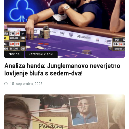
Novice
Strateški članki
Analiza handa: Junglemanovo neverjetno
lovljenje blufa s sedem-dva!
15. septembra, 2025