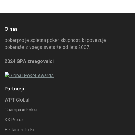
O nas
poker.pro je spletna poker skupnost, ki povezuje
pokeraše z vsega sveta že od leta 2007.
2024 GPA zmagovalci
Partnerji
WPT Global
ChampionPoker
KKPoker
Betkings Poker