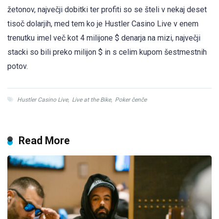
žetonov, največji dobitki ter profiti so se šteli v nekaj deset
tisoč dolarjih, med tem ko je Hustler Casino Live v enem
trenutku imel več kot 4 milijone $ denarja na mizi, največji
stacki so bili preko milijon $ in s celim kupom šestmestnih
potov.
Hustler Casino Live
,
Live at the Bike
,
Poker čenče
Read More