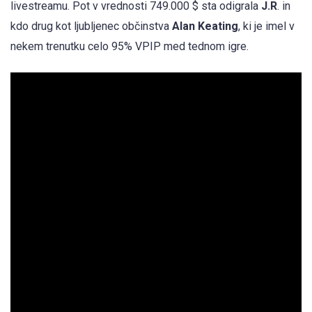
livestreamu. Pot v vrednosti 749.000 $ sta odigrala
J.R
. in
kdo drug kot ljubljenec občinstva
Alan Keating
, ki je imel v
nekem trenutku celo 95% VPIP med tednom igre.