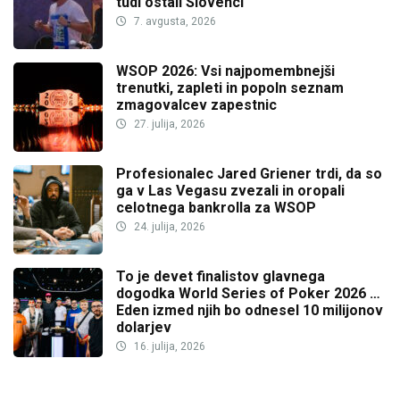
tudi ostali Slovenci
7. avgusta, 2026
WSOP 2026: Vsi najpomembnejši
trenutki, zapleti in popoln seznam
zmagovalcev zapestnic
27. julija, 2026
Profesionalec Jared Griener trdi, da so
ga v Las Vegasu zvezali in oropali
celotnega bankrolla za WSOP
24. julija, 2026
To je devet finalistov glavnega
dogodka World Series of Poker 2026 …
Eden izmed njih bo odnesel 10 milijonov
dolarjev
16. julija, 2026