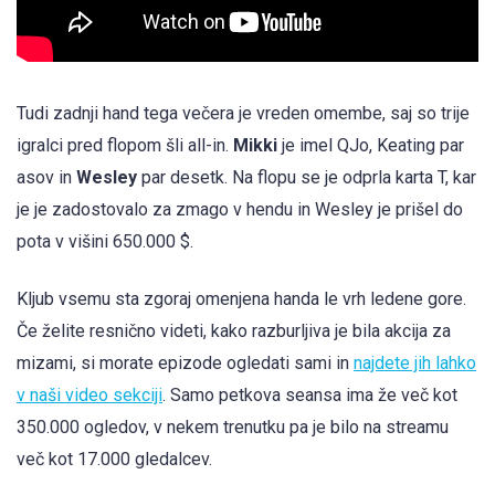
Tudi zadnji hand tega večera je vreden omembe, saj so trije
igralci pred flopom šli all-in.
Mikki
je imel QJo, Keating par
asov in
Wesley
par desetk. Na flopu se je odprla karta T, kar
je je zadostovalo za zmago v hendu in Wesley je prišel do
pota v višini 650.000 $.
Kljub vsemu sta zgoraj omenjena handa le vrh ledene gore.
Če želite resnično videti, kako razburljiva je bila akcija za
mizami, si morate epizode ogledati sami in
najdete jih lahko
v naši video sekciji
. Samo petkova seansa ima že več kot
350.000 ogledov, v nekem trenutku pa je bilo na streamu
več kot 17.000 gledalcev.