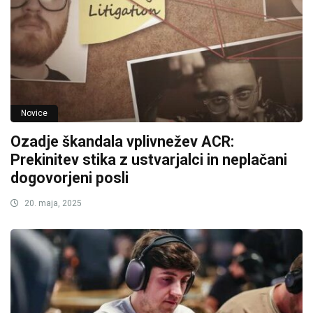
Novice
Ozadje škandala vplivnežev ACR:
Prekinitev stika z ustvarjalci in neplačani
dogovorjeni posli
20. maja, 2025