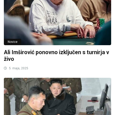
Novice
Ali Imširović ponovno izključen s turnirja v
živo
5. maja, 2025