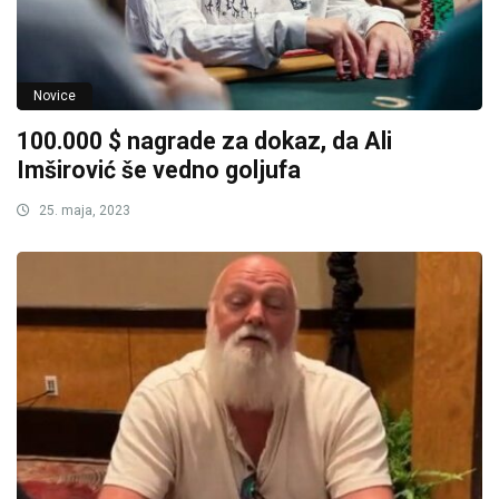
Novice
100.000 $ nagrade za dokaz, da Ali
Imširović še vedno goljufa
25. maja, 2023