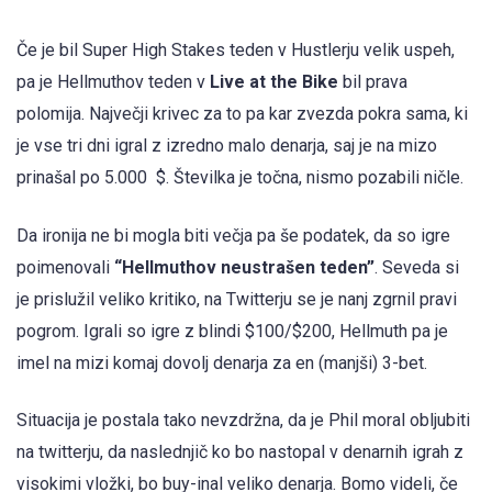
Če je bil Super High Stakes teden v Hustlerju velik uspeh,
pa je Hellmuthov teden v
Live at the Bike
bil prava
polomija. Največji krivec za to pa kar zvezda pokra sama, ki
je vse tri dni igral z izredno malo denarja, saj je na mizo
prinašal po 5.000 $. Številka je točna, nismo pozabili ničle.
Da ironija ne bi mogla biti večja pa še podatek, da so igre
poimenovali
“Hellmuthov neustrašen teden”
. Seveda si
je prislužil veliko kritiko, na Twitterju se je nanj zgrnil pravi
pogrom. Igrali so igre z blindi $100/$200, Hellmuth pa je
imel na mizi komaj dovolj denarja za en (manjši) 3-bet.
Situacija je postala tako nevzdržna, da je Phil moral obljubiti
na twitterju, da naslednjič ko bo nastopal v denarnih igrah z
visokimi vložki, bo buy-inal veliko denarja. Bomo videli, če