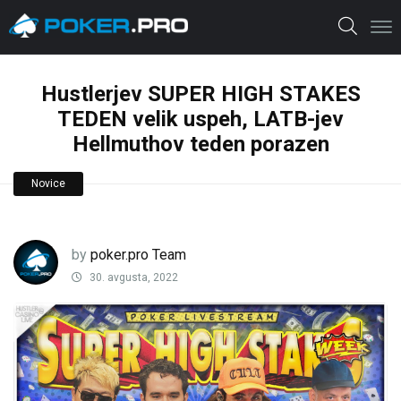
Hustlerjev SUPER HIGH STAKES
TEDEN velik uspeh, LATB-jev
Hellmuthov teden porazen
Novice
by
poker.pro Team
30. avgusta, 2022