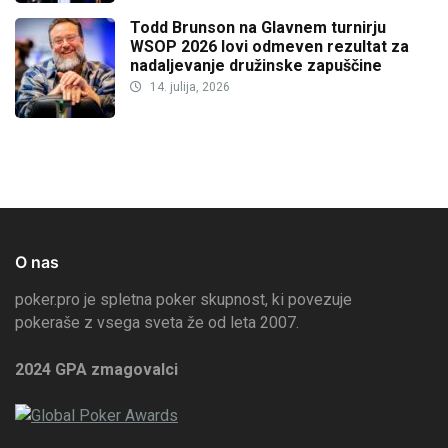
Todd Brunson na Glavnem turnirju
WSOP 2026 lovi odmeven rezultat za
nadaljevanje družinske zapuščine
14. julija, 2026
O nas
poker.pro je spletna poker skupnost, ki povezuje
pokeraše z vsega sveta že od leta 2007.
2024 GPA zmagovalci