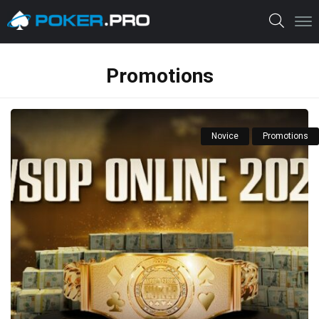
Promotions
Novice
Promotions