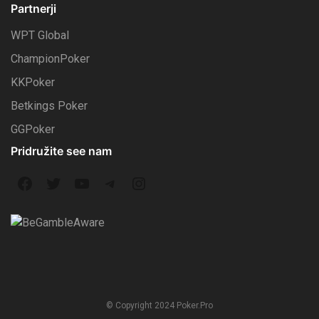
Partnerji
WPT Global
ChampionPoker
KKPoker
Betkings Poker
GGPoker
Pridružite see nam
F
T
Y
T
I
a
w
o
e
n
c
i
u
l
s
e
t
T
e
t
b
t
u
g
a
© Copyright 2024 Poker.Pro
o
e
b
r
g