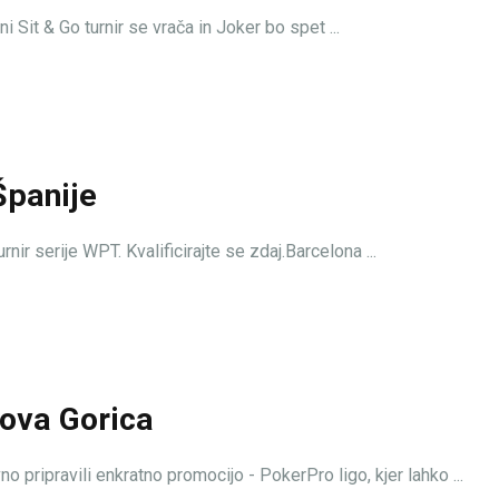
 Sit & Go turnir se vrača in Joker bo spet ...
Španije
ir serije WPT. Kvalificirajte se zdaj.Barcelona ...
Nova Gorica
ripravili enkratno promocijo - PokerPro ligo, kjer lahko ...