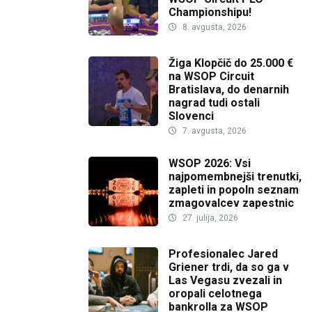
Championshipu!
8. avgusta, 2026
Žiga Klopčič do 25.000 €
na WSOP Circuit
Bratislava, do denarnih
nagrad tudi ostali
Slovenci
7. avgusta, 2026
WSOP 2026: Vsi
najpomembnejši trenutki,
zapleti in popoln seznam
zmagovalcev zapestnic
27. julija, 2026
Profesionalec Jared
Griener trdi, da so ga v
Las Vegasu zvezali in
oropali celotnega
bankrolla za WSOP