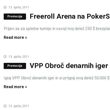
13. aprila, 2011
Freeroll Arena na PokerSt
Promocije
Prijavi se za spletne turnirje in osvoji tvoj delež 250 $ brezp
Read more »
13. aprila, 2011
VPP Obroč denarnih iger
Promocije
Igraj VPP Obroč denarnih iger in si priigraj svoj delež 50.000 $
Read more »
13. aprila, 2011