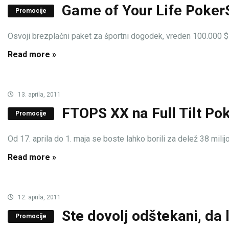
Game of Your Life PokerS
Promocije
Osvoji brezplačni paket za športni dogodek, vreden 100.000 $!So
Read more »
13. aprila, 2011
FTOPS XX na Full Tilt Po
Promocije
Od 17. aprila do 1. maja se boste lahko borili za delež 38 mili
Read more »
12. aprila, 2011
Ste dovolj odštekani, da
Promocije