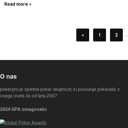
Read more »
«
1
2
O nas
poker.pro je spletna poker skupnost, ki povezuje pokeraše z
vsega sveta že od leta 2007.
2024 GPA zmagovalci