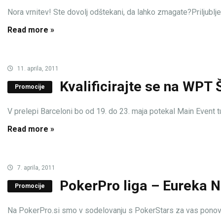
Nora vrnitev! Ste dovolj odštekani, da lahko zmagate?Priljubljeni
Read more »
11. aprila, 2011
Kvalificirajte se na WPT 
Promocije
V prelepi Barceloni bo od 19. do 23. maja potekal Main Event turn
Read more »
7. aprila, 2011
PokerPro liga – Eureka 
Promocije
Na PokerPro.si smo v sodelovanju s PokerStars za vas ponovno p