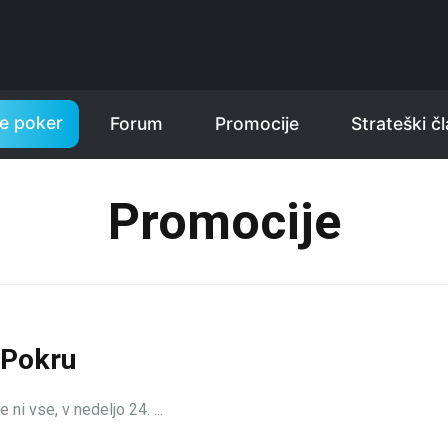
te poker
Forum
Promocije
Strateški čl
Promocije
 Pokru
ni vse, v nedeljo 24. ...